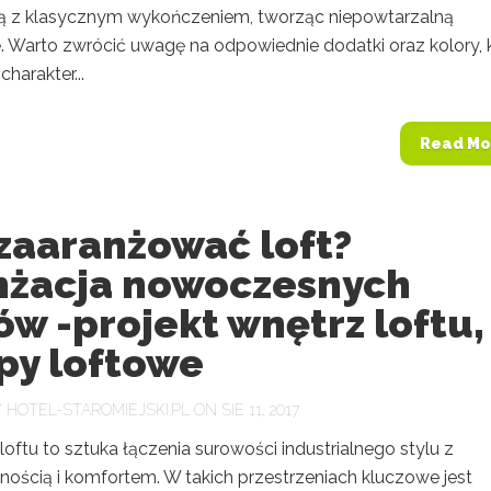
ą z klasycznym wykończeniem, tworząc niepowtarzalną
. Warto zwrócić uwagę na odpowiednie dodatki oraz kolory, 
charakter...
Read Mo
zaaranżować loft?
nżacja nowoczesnych
ów -projekt wnętrz loftu,
py loftowe
Y
HOTEL-STAROMIEJSKI.PL
ON SIE 11, 2017
loftu to sztuka łączenia surowości industrialnego stylu z
nością i komfortem. W takich przestrzeniach kluczowe jest