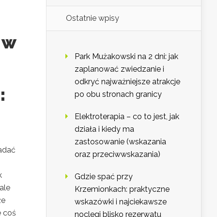
Ostatnie wpisy
 w
Park Mużakowski na 2 dni: jak
zaplanować zwiedzanie i
odkryć najważniejsze atrakcje
:
po obu stronach granicy
Elektroterapia – co to jest, jak
działa i kiedy ma
zastosowanie (wskazania
nadać
oraz przeciwwskazania)
k
Gdzie spać przy
 ale
Krzemionkach: praktyczne
że
wskazówki i najciekawsze
e coś
noclegi blisko rezerwatu