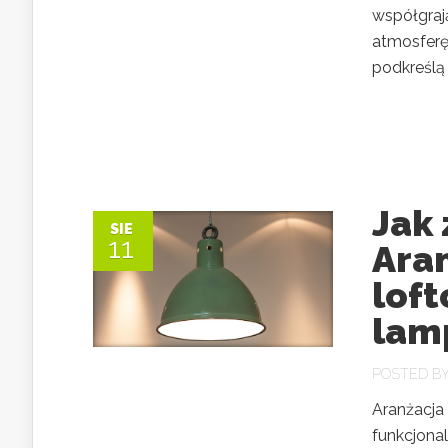
współgraj
atmosferę
podkreślą 
Jak 
SIE
11
Ara
loft
lam
POSTED B
Aranżacja 
funkcjonal