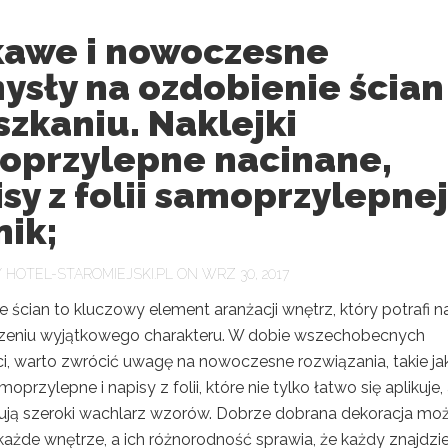
kawe i nowoczesne
ysły na ozdobienie ścian
zkaniu. Naklejki
oprzylepne nacinane,
sy z folii samoprzylepnej
nik;
Y
HOTEL-STAROMIEJSKI.PL
ON WRZ 30, 2017
 ścian to kluczowy element aranżacji wnętrz, który potrafi 
eniu wyjątkowego charakteru. W dobie wszechobecnych
i, warto zwrócić uwagę na nowoczesne rozwiązania, takie ja
moprzylepne i napisy z folii, które nie tylko łatwo się aplikuje,
rują szeroki wachlarz wzorów. Dobrze dobrana dekoracja mo
każde wnętrze, a ich różnorodność sprawia, że każdy znajdzi