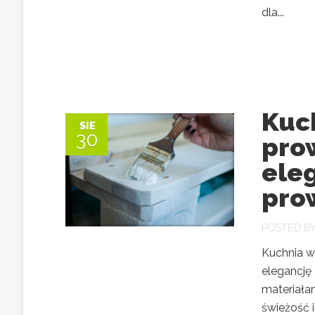
dla...
Kuch
SIE
30
prow
ele
pro
POSTED B
Kuchnia w
elegancję 
materiała
świeżość i