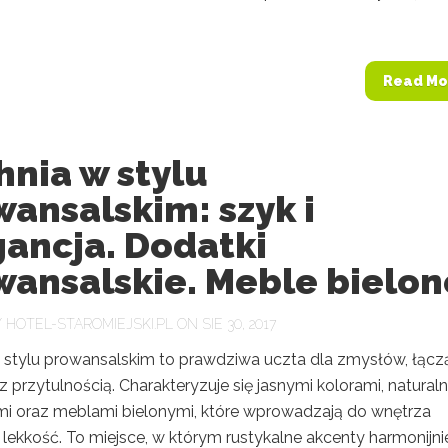
Read Mo
nia w stylu
ansalskim: szyk i
gancja. Dodatki
wansalskie. Meble bielon
Y
HOTEL-STAROMIEJSKI.PL
ON SIE 30, 2017
 stylu prowansalskim to prawdziwa uczta dla zmysłów, łącz
z przytulnością. Charakteryzuje się jasnymi kolorami, natural
mi oraz meblami bielonymi, które wprowadzają do wnętrza
 lekkość. To miejsce, w którym rustykalne akcenty harmonijni