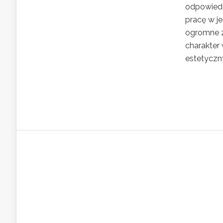
odpowiedni
pracę w j
ogromne z
charakter 
estetyczny