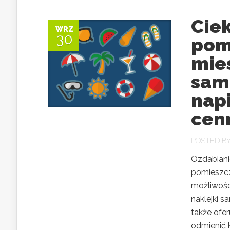
Cie
WRZ
30
pom
mies
sam
napi
cen
POSTED B
Ozdabianie
pomieszcz
możliwośc
naklejki sa
także ofe
odmienić 