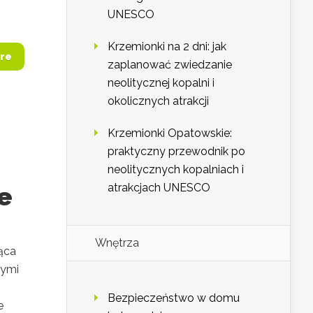
UNESCO
Krzemionki na 2 dni: jak
re
zaplanować zwiedzanie
neolitycznej kopalni i
okolicznych atrakcji
Krzemionki Opatowskie:
praktyczny przewodnik po
neolitycznych kopalniach i
atrakcjach UNESCO
e
Wnętrza
ąca
nymi
Bezpieczeństwo w domu
e