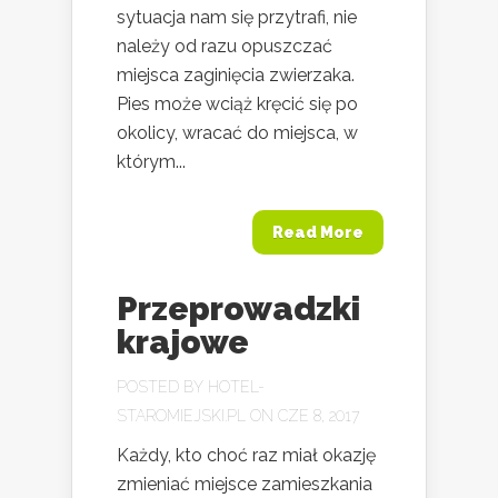
sytuacja nam się przytrafi, nie
należy od razu opuszczać
miejsca zaginięcia zwierzaka.
Pies może wciąż kręcić się po
okolicy, wracać do miejsca, w
którym...
Read More
Przeprowadzki
krajowe
POSTED BY
HOTEL-
STAROMIEJSKI.PL
ON CZE 8, 2017
Każdy, kto choć raz miał okazję
zmieniać miejsce zamieszkania