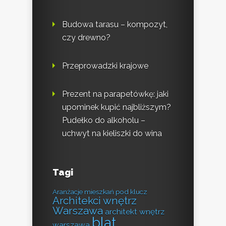
Budowa tarasu – kompozyt,
czy drewno?
Przeprowadzki krajowe
Prezent na parapetówkę: jaki
upominek kupić najbliższym?
Pudełko do alkoholu –
uchwyt na kieliszki do wina
Tagi
Aranżacje mieszkań pod klucz
Architekci wnętrz
Warszawa
architekt wnętrz
blat
warszawa