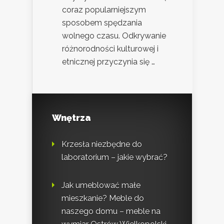
coraz popularniejszym
sposobem spędzania
wolnego czasu. Odkrywanie
różnorodności kulturowej i
etnicznej przyczynia się …
Wnętrza
Krzesła niezbędne do
laboratorium – jakie wybrać?
Jak umeblować małe
mieszkanie? Meble do
naszego domu – meble na