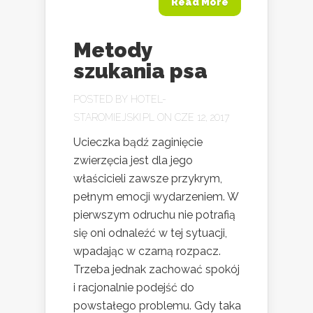
Read More
Metody
szukania psa
POSTED BY
HOTEL-
STAROMIEJSKI.PL
ON CZE 12, 2017
Ucieczka bądź zaginięcie
zwierzęcia jest dla jego
właścicieli zawsze przykrym,
pełnym emocji wydarzeniem. W
pierwszym odruchu nie potrafią
się oni odnaleźć w tej sytuacji,
wpadając w czarną rozpacz.
Trzeba jednak zachować spokój
i racjonalnie podejść do
powstałego problemu. Gdy taka