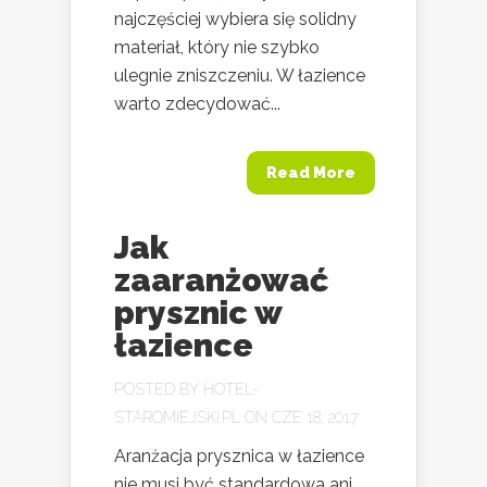
najczęściej wybiera się solidny
materiał, który nie szybko
ulegnie zniszczeniu. W łazience
warto zdecydować...
Read More
Jak
zaaranżować
prysznic w
łazience
POSTED BY
HOTEL-
STAROMIEJSKI.PL
ON CZE 18, 2017
Aranżacja prysznica w łazience
nie musi być standardowa ani