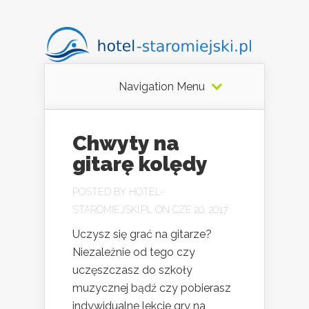
Navigation Menu
Chwyty na
gitarę kolędy
POSTED BY
HOTEL-
STAROMIEJSKI.PL
ON CZE 20, 2017
Uczysz się grać na gitarze?
Niezależnie od tego czy
uczęszczasz do szkoły
muzycznej bądź czy pobierasz
indywidualne lekcje gry na