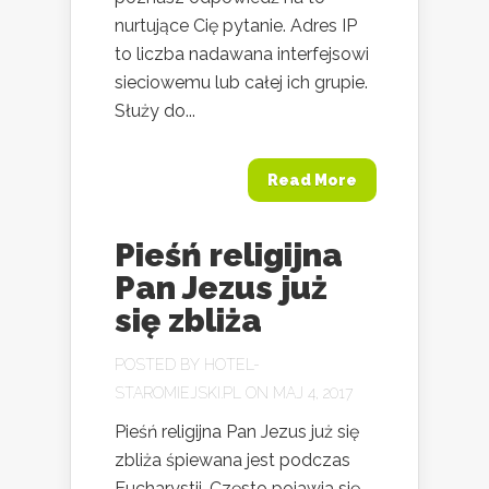
nurtujące Cię pytanie. Adres IP
to liczba nadawana interfejsowi
sieciowemu lub całej ich grupie.
Służy do...
Read More
Pieśń religijna
Pan Jezus już
się zbliża
POSTED BY
HOTEL-
STAROMIEJSKI.PL
ON MAJ 4, 2017
Pieśń religijna Pan Jezus już się
zbliża śpiewana jest podczas
Eucharystii. Często pojawia się