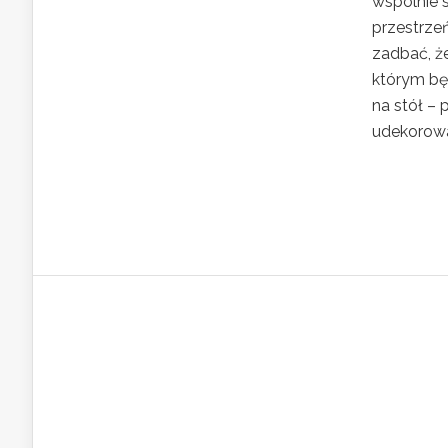
wspólnie 
przestrze
zadbać, że
którym bę
na stół –
udekorowan