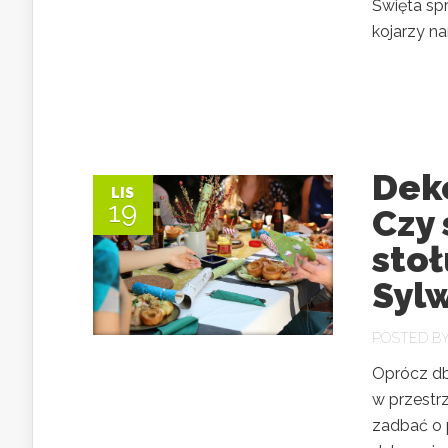
Święta sp
kojarzy na
Deko
LIS
19
Czy
stoł
Syl
POSTED B
Oprócz dba
w przestr
zadbać o 