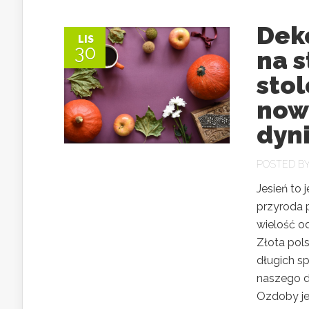
Dek
LIS
30
na s
stol
now
dyni
POSTED B
Jesień to 
przyroda 
wielość o
Złota pols
długich s
naszego d
Ozdoby jes