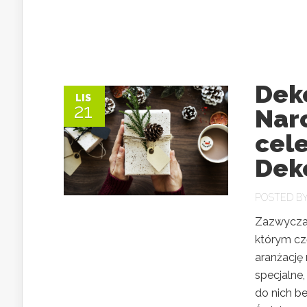
Deko
LIS
21
Naro
cel
Deko
POSTED B
Zazwyczaj
którym cz
aranżację
specjalne
do nich b