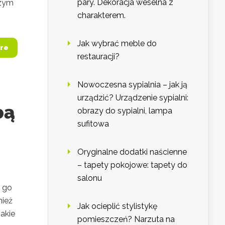
pary. Dekoracja weselna z
czym
charakterem.
Jak wybrać meble do
re
restauracji?
Nowoczesna sypialnia – jak ją
urządzić? Urządzenie sypialni:
bą
obrazy do sypialni, lampa
sufitowa
Oryginalne dodatki naścienne
– tapety pokojowe: tapety do
salonu
e go
nież
Jak ocieplić stylistykę
akie
pomieszczeń? Narzuta na