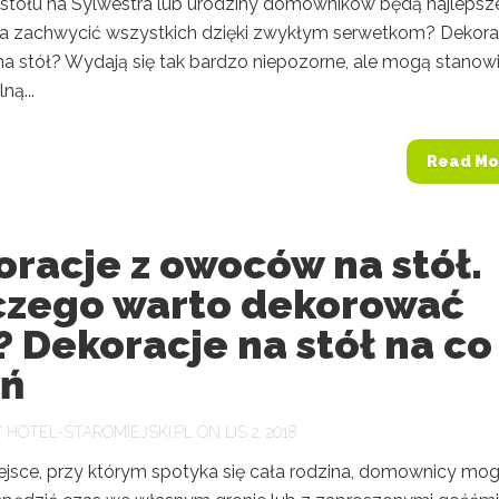
 stołu na Sylwestra lub urodziny domowników będą najlepsz
 zachwycić wszystkich dzięki zwykłym serwetkom? Dekora
na stół? Wydają się tak bardzo niepozorne, ale mogą stanow
ną...
Read Mo
racje z owoców na stół.
czego warto dekorować
? Dekoracje na stół na co
eń
Y
HOTEL-STAROMIEJSKI.PL
ON LIS 2, 2018
iejsce, przy którym spotyka się cała rodzina, domownicy mo