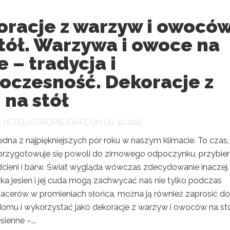
oracje z warzyw i owocó
tół. Warzywa i owoce na
e – tradycja i
oczesność. Dekoracje z
 na stół
Y
HOTEL-STAROMIEJSKI.PL
ON LIS 30, 2018
jedna z najpiękniejszych pór roku w naszym klimacie. To czas
przygotowuje się powoli do zimowego odpoczynku, przybier
dcieni i barw. Świat wygląda wówczas zdecydowanie inaczej.
ka jesień i jej cuda mogą zachwycać nas nie tylko podczas
pacerów w promieniach słońca, można ją również zaprosić do
omu i wykorzystać jako dekoracje z warzyw i owoców na stó
ienne –...