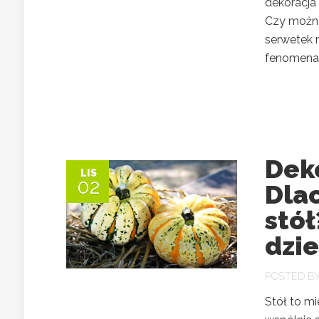
dekoracja
Czy można
serwetek 
fenomenal
Deko
LIS
02
Dla
stół
dzi
POSTED B
Stół to m