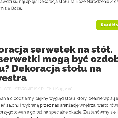
rawdzi się najlepiej? Dekoracja stołu na Boże Narodzenie Z 
m się Boże...
Read Mo
racja serwetek na stół.
 serwetki mogą być ozdo
u? Dekoracja stołu na
westra
Y
HOTEL-STAROMIEJSKI.PL
ON LIS 19, 2018
nia o codzienny, piękny wygląd stołu, który idealnie wpisuj
zeń salonu i wybraną przez nas aranżację wnętrza, warto rów
przygotowanie go też na specjalne okazje. Zastanówmy się, j