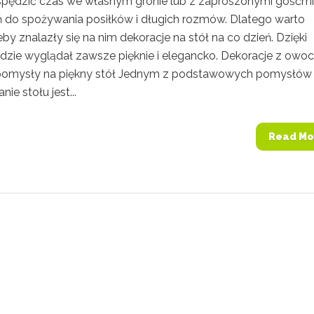
spędzić czas we własnym gronie lub z zaproszonymi gośćmi
ń do spożywania posiłków i długich rozmów. Dlatego warto
by znalazły się na nim dekoracje na stół na co dzień. Dzięki
dzie wyglądał zawsze pięknie i elegancko. Dekoracje z owo
 pomysły na piękny stół Jednym z podstawowych pomysłów
ie stołu jest...
Read Mo