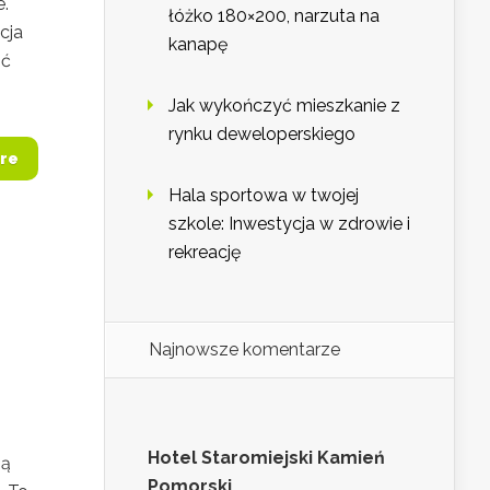
e.
łóżko 180×200, narzuta na
cja
kanapę
ić
Jak wykończyć mieszkanie z
rynku deweloperskiego
re
Hala sportowa w twojej
szkole: Inwestycja w zdrowie i
rekreację
Najnowsze komentarze
Hotel Staromiejski Kamień
gą
Pomorski