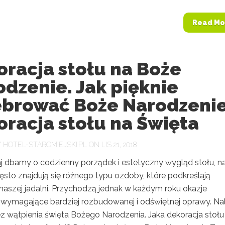
Read Mo
racja stołu na Boże
dzenie. Jak pięknie
ebrować Boże Narodzeni
racja stołu na Święta
Y
HOTEL-STAROMIEJSKI.PL
ON LIS 21, 2018
 dbamy o codzienny porządek i estetyczny wygląd stołu, n
ęsto znajdują się różnego typu ozdoby, które podkreślają
 naszej jadalni. Przychodzą jednak w każdym roku okazje
, wymagające bardziej rozbudowanej i odświętnej oprawy. Na
ez wątpienia święta Bożego Narodzenia. Jaka dekoracja stołu