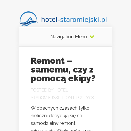
Navigation Menu
Remont –
samemu, czy z
pomocą ekipy?
POSTED BY
HOTEL-
STAROMIEJSKI.PL
ON LIP 21, 2018
W obecnych czasach tylko
nieliczni decydują się na
samodzielny remont
mieszkania. Większość z nas