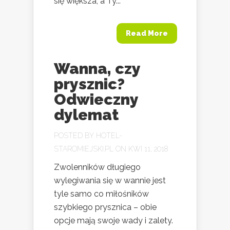
się większa, a Ty...
Read More
Wanna, czy
prysznic?
Odwieczny
dylemat
POSTED BY
HOTEL-
STAROMIEJSKI.PL
ON KWI 11, 2018
Zwolenników długiego
wylegiwania się w wannie jest
tyle samo co miłośników
szybkiego prysznica – obie
opcje mają swoje wady i zalety.