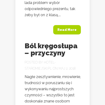
lada problem wybór
odpowiedniego prezentu, tak
żeby był on z klasą,...
Read More
Ból kręgosłupa
– przyczyny
POSTED BY
HOTEL-
STAROMIEJSKI.PL
ON MAJ 2, 2018
Nagłe zesztywnienie, mrowienie,
trudności w poruszaniu się i
wykonywaniu najprostszych
czynności – wszystko to jest
doskonale znane osobom