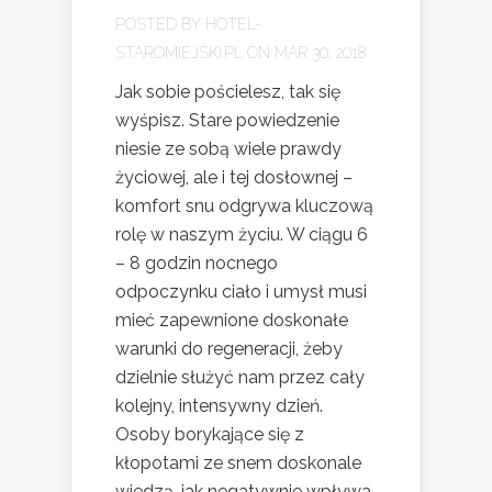
POSTED BY
HOTEL-
STAROMIEJSKI.PL
ON MAR 30, 2018
Jak sobie pościelesz, tak się
wyśpisz. Stare powiedzenie
niesie ze sobą wiele prawdy
życiowej, ale i tej dosłownej –
komfort snu odgrywa kluczową
rolę w naszym życiu. W ciągu 6
– 8 godzin nocnego
odpoczynku ciało i umysł musi
mieć zapewnione doskonałe
warunki do regeneracji, żeby
dzielnie służyć nam przez cały
kolejny, intensywny dzień.
Osoby borykające się z
kłopotami ze snem doskonale
wiedzą, jak negatywnie wpływa