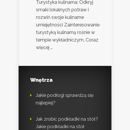
Turystyka kulinarna: Odkryj
smaki lokalnych potraw i
rozwiń swoje kulinarne
umiejętności Zainteresowanie
turystyką kulinarną rośnie w
tempie wykładniczym. Coraz
więcej …
Wnętrza
Jakie podłogi sprawdzą się
najlepiej?
Jak zrobić podkładki na stół?
Jakie podkładki na stół