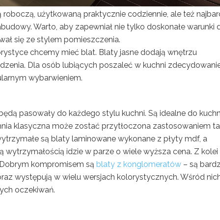
ą roboczą, użytkowaną praktycznie codziennie, ale też najbar
budowy. Warto, aby zapewniał nie tylko doskonałe warunki 
ał się ze stylem pomieszczenia.
orystyce chcemy mieć blat. Blaty jasne dodają wnętrzu
rudzenia. Dla osób lubiących poszaleć w kuchni zdecydowani
egularnym wybarwieniem.
 będą pasowały do każdego stylu kuchni. Są idealne do kuchn
chnia klasyczna może zostać przytłoczona zastosowaniem tak
ej wytrzymałe są blaty laminowane wykonane z płyty mdf, a
ą wytrzymałością idzie w parze o wiele wyższa cena. Z kolei
i. Dobrym kompromisem są
blaty z konglomeratów
– są bard
oraz występują w wielu wersjach kolorystycznych. Wśród nic
zych oczekiwań.