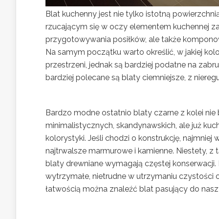
Blat kuchenny jest nie tylko istotną powierzchni
rzucającym się w oczy elementem kuchennej za
przygotowywania posiłków, ale także komponow
Na samym początku warto określić, w jakiej kol
przestrzeni, jednak są bardziej podatne na zab
bardziej polecane są blaty ciemniejsze, z nier
Bardzo modne ostatnio blaty czarne z kolei nie
minimalistycznych, skandynawskich, ale już ku
kolorystyki. Jeśli chodzi o konstrukcję, najmni
najtrwalsze marmurowe i kamienne. Niestety, z t
blaty drewniane wymagają częstej konserwacj
wytrzymałe, nietrudne w utrzymaniu czystości 
łatwością można znaleźć blat pasujący do nas