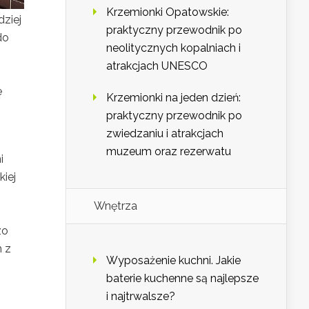
Krzemionki Opatowskie:
dziej
praktyczny przewodnik po
do
neolitycznych kopalniach i
atrakcjach UNESCO
e
Krzemionki na jeden dzień:
praktyczny przewodnik po
zwiedzaniu i atrakcjach
muzeum oraz rezerwatu
i
iej
Wnętrza
zo
h z
Wyposażenie kuchni. Jakie
baterie kuchenne są najlepsze
i najtrwalsze?