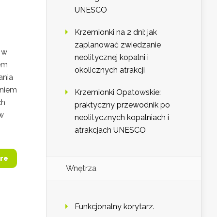
UNESCO
Krzemionki na 2 dni: jak
zaplanować zwiedzanie
y w
neolitycznej kopalni i
sem
okolicznych atrakcji
ania
aniem
Krzemionki Opatowskie:
ch
praktyczny przewodnik po
ów
neolitycznych kopalniach i
atrakcjach UNESCO
re
Wnętrza
Funkcjonalny korytarz.