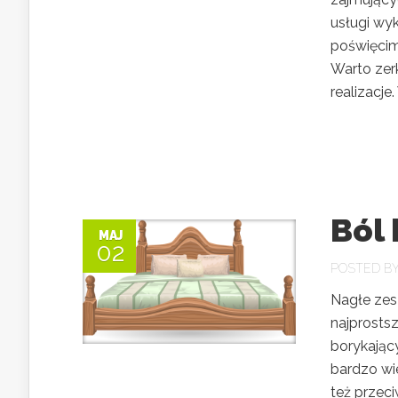
usługi wy
poświęcim
Warto zer
realizacje
Ból 
MAJ
02
POSTED B
Nagłe zes
najprosts
borykając
bardzo wie
też przeci