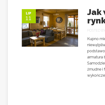
Jak
LIP
11
ryn
POSTED B
Kupno mies
niewątpli
podstawow
armatura 
Samodzie
żmudne i 
wykończeni