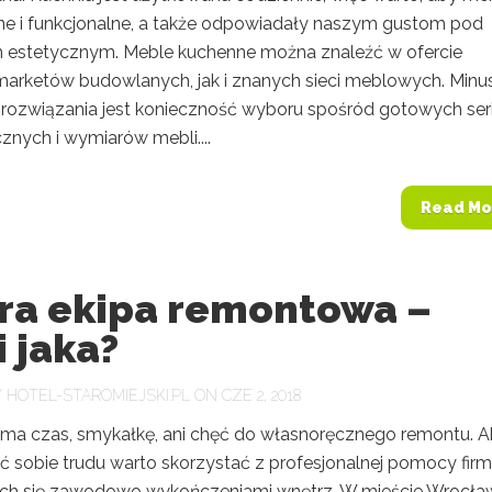
dne i funkcjonalne, a także odpowiadały naszym gustom pod
estetycznym. Meble kuchenne można znaleźć w ofercie
arketów budowlanych, jak i znanych sieci meblowych. Min
 rozwiązania jest konieczność wyboru spośród gotowych seri
znych i wymiarów mebli....
Read Mo
ra ekipa remontowa –
i jaka?
Y
HOTEL-STAROMIEJSKI.PL
ON CZE 2, 2018
 ma czas, smykałkę, ani chęć do własnoręcznego remontu. 
ć sobie trudu warto skorzystać z profesjonalnej pomocy firm
ch się zawodowo wykończeniami wnętrz. W mieście Wrocła