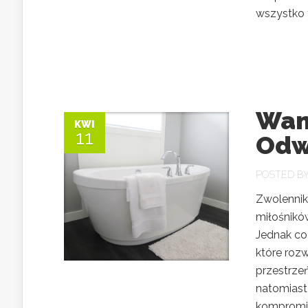
wszystko t
Wann
KWI
11
Odw
POSTED B
Zwolennik
miłośników
Jednak co
które roz
przestrze
natomiast
kompromis