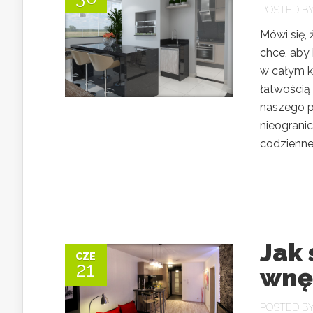
POSTED B
Mówi się,
chce, aby 
w całym kr
łatwością
naszego p
nieograni
codzienne.
Jak
CZE
21
wnę
POSTED B