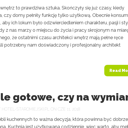
wnętrz to prawdziwa sztuka. Skończyły się już czasy, kiedy
a, czy domy pełniły funkcję tylko użytkową. Obecnie konsum
aby ich lokum było odzwierciedleniem charakteru, pasji i sty
dy z nas marzy o miejscu do życia i pracy skrojonym na miarę
ego, że ostatnimi czasu architekci wnętrz mają pełne ręce
śli potrzebny nam doświadczony i profesjonalny architekt
Read Mo
le gotowe, czy na wymia
Y
HOTEL-STAROMIEJSKI.PL
ON CZE 11, 2018
li kuchennych to ważna decyzja, która powinna być dobrze
na. Kuchnia jest użytkowana codziennie, więc warto, aby me