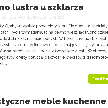
o lustra u szklarza
Y
HOTEL-STAROMIEJSKI.PL
ON LIP 2, 2018
eży Ci, aby wszystkie przedmioty, które Cię otaczają spełniał
ntach Twoje wymagania, to na pewno wiesz, jak trudno cza
rodukt skrojony na miarę potrzeb. W takich chwilach bez wah
orzystać z pomocy firm czy osób zajmujących się wykonyw
ów na zamówienie i zgodnie z życzeniem klienta. W obecny
ego typu oferty dotyczą praktycznie większości przedmiot
h,...
Read Mo
ktyczne meble kuchenne