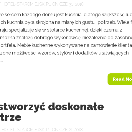
Y
HOTEL-STAROMIEJSKI.PL
ON CZE 30, 2018
 że sercem każdego domu jest kuchnia, dlatego większość lud
ich kuchnia była skrojona na miarę ich gustu i potrzeb. Wiele 
aju specjalizuje się w stolarce kuchennej, dzięki czemu z
 można znaleźć dobrego wykonawcę, niezależnie od zasobn
ortfela. Meble kuchenne wykonywane na zamówienie klienta
czone możliwości wzorów, stylów i dodatków ułatwiających
..
Read Mo
 stworzyć doskonałe
trze
Y
HOTEL-STAROMIEJSKI.PL
ON CZE 21, 2018