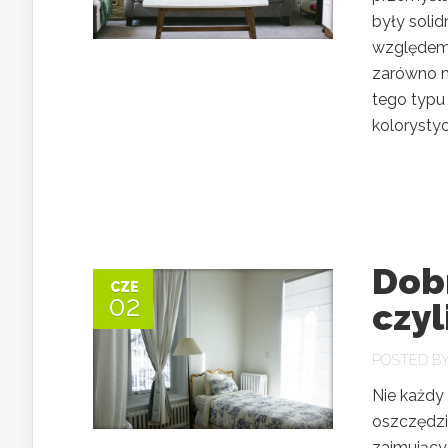
były soli
względem 
zarówno m
tego typu
kolorystyc
Dob
CZE
02
czyl
POSTED B
Nie każdy
oszczędzi
zajmujący