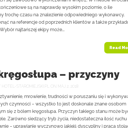
kończeniowe są na naprawdę wysokim poziomie, o ile
y trochę czasu na znalezienie odpowiedniego wykonawcy.
knąć na referencje od poprzednich klientów a także przykła
. Wybór najtańszej ekipy może...
Read Mo
kręgosłupa – przyczyny
Y
HOTEL-STAROMIEJSKI.PL
ON MAJ 2, 2018
ztywnienie, mrowienie, trudności w poruszaniu się i wykonyw
zych czynności – wszystko to jest doskonale znane osobom
ym się z bólem kręgosłupa. Przyczyn takiego stanu może by
le. Zarówno siedzący tryb życia, niedostateczna ilość ruchu 
wnie – uprawianie wyczynowo jakiejś dyscypliny i praca stoją