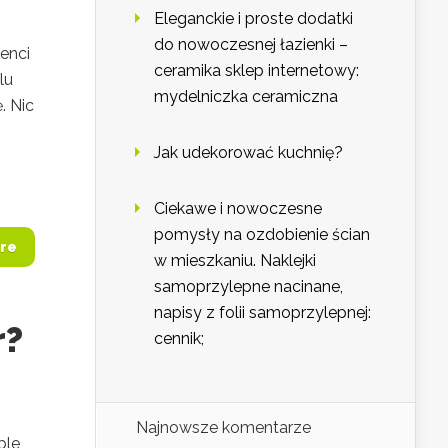
Eleganckie i proste dodatki
do nowoczesnej łazienki –
enci
ceramika sklep internetowy:
lu
mydelniczka ceramiczna
. Nic
Jak udekorować kuchnię?
Ciekawe i nowoczesne
pomysły na ozdobienie ścian
re
w mieszkaniu. Naklejki
samoprzylepne nacinane,
napisy z folii samoprzylepnej:
r?
cennik;
Najnowsze komentarze
ble