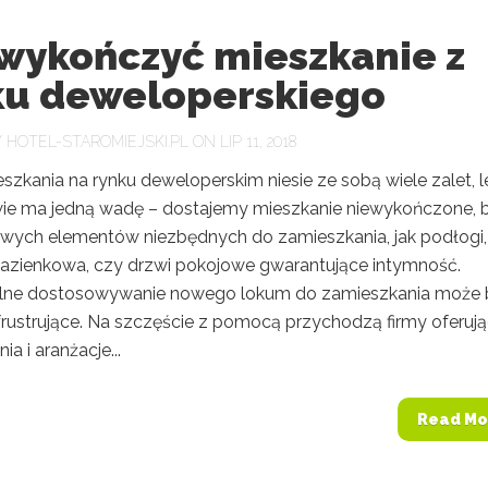
 wykończyć mieszkanie z
ku deweloperskiego
Y
HOTEL-STAROMIEJSKI.PL
ON LIP 11, 2018
zkania na rynku deweloperskim niesie ze sobą wiele zalet, 
wie ma jedną wadę – dostajemy mieszkanie niewykończone, 
ych elementów niezbędnych do zamieszkania, jak podłogi,
łazienkowa, czy drzwi pokojowe gwarantujące intymność.
lne dostosowywanie nowego lokum do zamieszkania może 
frustrujące. Na szczęście z pomocą przychodzą firmy oferuj
a i aranżacje...
Read Mo