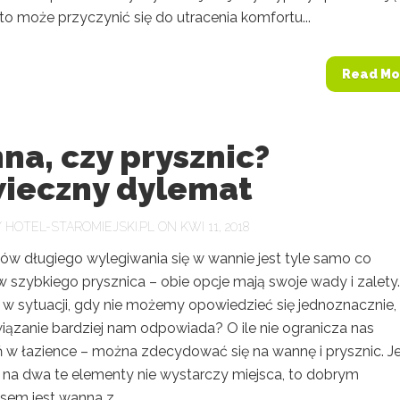
o może przyczynić się do utracenia komfortu...
Read Mo
a, czy prysznic?
ieczny dylemat
Y
HOTEL-STAROMIEJSKI.PL
ON KWI 11, 2018
ów długiego wylegiwania się w wannie jest tyle samo co
 szybkiego prysznica – obie opcje mają swoje wady i zalety.
 w sytuacji, gdy nie możemy opowiedzieć się jednoznacznie,
wiązanie bardziej nam odpowiada? O ile nie ogranicza nas
ń w łazience – można zdecydować się na wannę i prysznic. Je
 na dwa te elementy nie wystarczy miejsca, to dobrym
em jest wanna z...