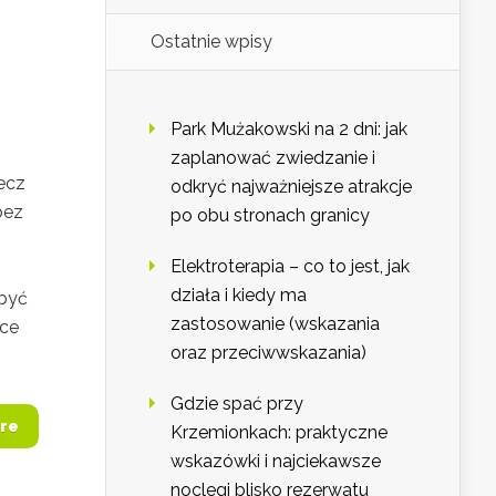
Ostatnie wpisy
Park Mużakowski na 2 dni: jak
zaplanować zwiedzanie i
lecz
odkryć najważniejsze atrakcje
bez
po obu stronach granicy
Elektroterapia – co to jest, jak
działa i kiedy ma
być
zastosowanie (wskazania
ące
oraz przeciwwskazania)
Gdzie spać przy
re
Krzemionkach: praktyczne
wskazówki i najciekawsze
noclegi blisko rezerwatu