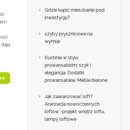
Gdzie kupić mieszkanie pod
zi
inwestycję?
firm
szyby prysznicowe na
ości
wymiar
 dają
Kuchnia w stylu
prowansalskim: szyk i
elegancja. Dodatki
re
prowansalskie. Meble bielone
Jak zaaranżować loft?
Aranżacja nowoczesnych
loftów -projekt wnętrz loftu,
lampy loftowe