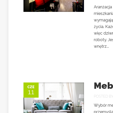
Aranżacja 
mieszkani
wymagają, 
życia. Każ
więc dziwn
roboty. Je
wnętrz...
Meb
CZE
11
POSTED B
Wybór meb
przemyśla