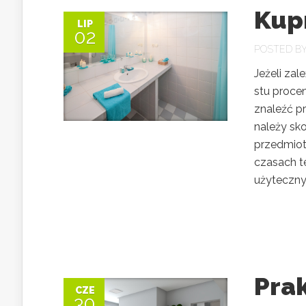
Kupn
LIP
02
POSTED B
Jeżeli zal
stu proce
znaleźć p
należy sk
przedmiot
czasach t
użytecznyc
Pra
CZE
30