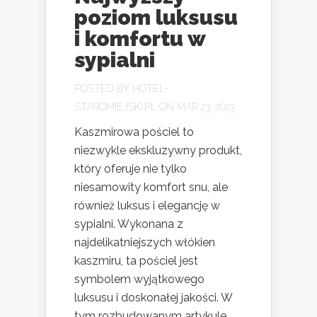
poziom luksusu
i komfortu w
sypialni
POSTED BY
HOTEL-
STAROMIEJSKI.PL
ON MAR 23, 2023
Kaszmirowa pościel to
niezwykle ekskluzywny produkt,
który oferuje nie tylko
niesamowity komfort snu, ale
również luksus i elegancję w
sypialni. Wykonana z
najdelikatniejszych włókien
kaszmiru, ta pościel jest
symbolem wyjątkowego
luksusu i doskonałej jakości. W
tym rozbudowanym artykule