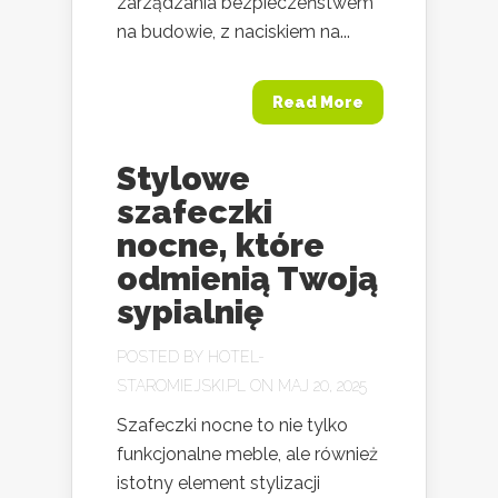
zarządzania bezpieczeństwem
na budowie, z naciskiem na...
Read More
Stylowe
szafeczki
nocne, które
odmienią Twoją
sypialnię
POSTED BY
HOTEL-
STAROMIEJSKI.PL
ON MAJ 20, 2025
Szafeczki nocne to nie tylko
funkcjonalne meble, ale również
istotny element stylizacji