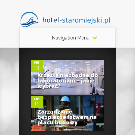
Navigation Menu
0
SIE
13
Krzesła niezbędne do
0
laboratorium – jakie
wybrać?
LIP
11
Zarządzanie
bezpieczeństwem na
placu budowy