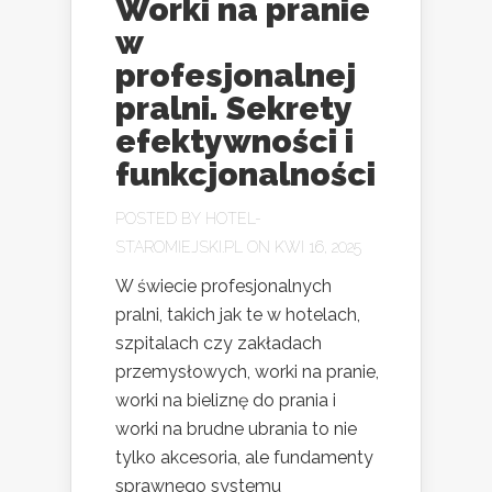
Worki na pranie
w
profesjonalnej
pralni. Sekrety
efektywności i
funkcjonalności
POSTED BY
HOTEL-
STAROMIEJSKI.PL
ON KWI 16, 2025
W świecie profesjonalnych
pralni, takich jak te w hotelach,
szpitalach czy zakładach
przemysłowych, worki na pranie,
worki na bieliznę do prania i
worki na brudne ubrania to nie
tylko akcesoria, ale fundamenty
sprawnego systemu