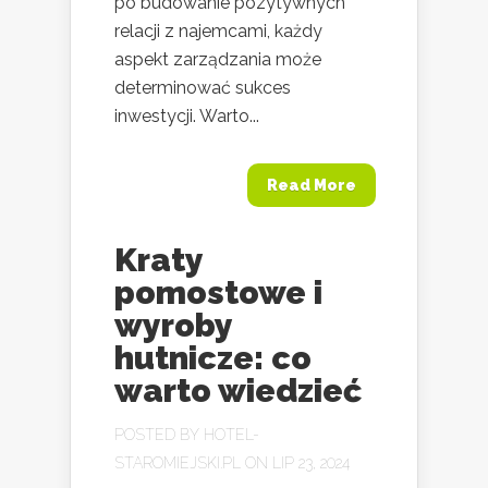
po budowanie pozytywnych
relacji z najemcami, każdy
aspekt zarządzania może
determinować sukces
inwestycji. Warto...
Read More
Kraty
pomostowe i
wyroby
hutnicze: co
warto wiedzieć
POSTED BY
HOTEL-
STAROMIEJSKI.PL
ON LIP 23, 2024