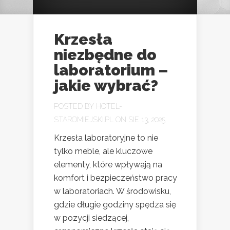
Krzesła
niezbędne do
laboratorium –
jakie wybrać?
POSTED BY
HOTEL-
STAROMIEJSKI.PL
ON SIE 13, 2025
Krzesła laboratoryjne to nie
tylko meble, ale kluczowe
elementy, które wpływają na
komfort i bezpieczeństwo pracy
w laboratoriach. W środowisku,
gdzie długie godziny spędza się
w pozycji siedzącej,