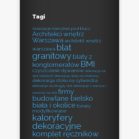
Tagi
Aranżacje mieszkań pod klucz
Architekci wnętrz
Warszawa
architekt wnętrz
blat
warszawa
granitowy
blaty z
BMI
konglomeratów
czyszczenie dywanów
dekoracja na
stół młodych
dekoracja stołu na imieniny
dekoracja stołu na sylwestra
dekoracje na okrągły stół
dekoracje z warzyw i
firmy
owoców na stół
budowlane bielsko
biała i okolice
forniry
modyfikowane
kaloryfery
dekoracyjne
komplet ręczników