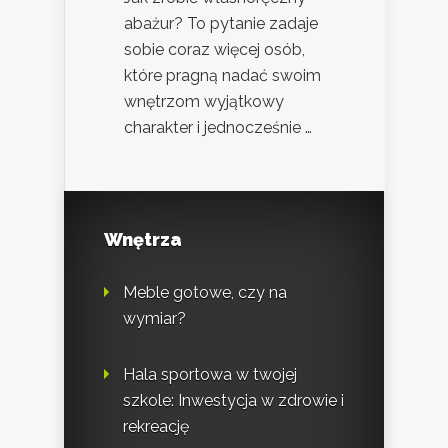
abażur? To pytanie zadaje
sobie coraz więcej osób,
które pragną nadać swoim
wnętrzom wyjątkowy
charakter i jednocześnie …
Wnętrza
Meble gotowe, czy na
wymiar?
Hala sportowa w twojej
szkole: Inwestycja w zdrowie i
rekreację