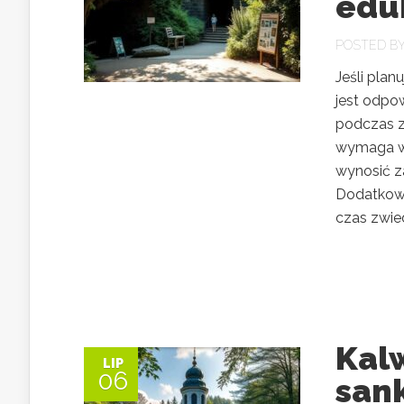
edu
POSTED B
Jeśli pla
jest odpo
podczas z
wymaga wc
wynosić za
Dodatkowo
czas zwied
Kal
LIP
06
san