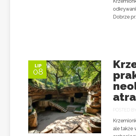
Krzemionki
odkrywani
Dobrze pr
Krz
LIP
08
pra
neol
atr
POSTED B
Krzemionki
ale także 