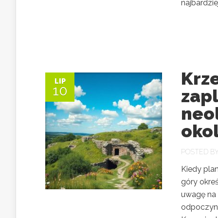
najbardzie
Krze
LIP
10
zap
neol
okol
POSTED B
Kiedy pla
góry okre
uwagę na 
odpoczyne