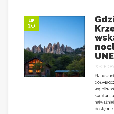
Gdzi
LIP
10
Krz
wsk
nocl
UNE
POSTED B
Planowani
doświadcz
wątpliwośc
komfort, 
najważniej
dostępne 