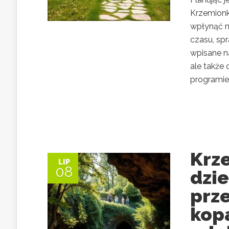
Krzemionk
wpłynąć n
czasu, sp
wpisane na
ale także
programie.
Krz
LIP
08
dzi
prz
kopa