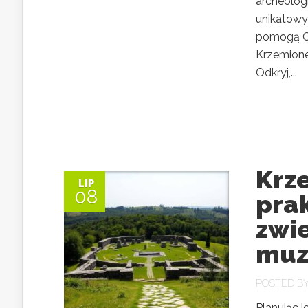
archeologi
unikatowym
pomogą Ci
Krzemionek
Odkryj,...
Krze
LIP
08
pra
zwie
muz
POSTED B
Planując 