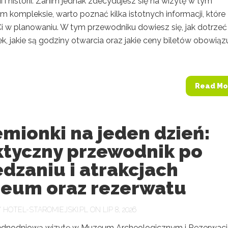
i i historii. Zanim jednak zdecydujesz się na wizytę w tym
 kompleksie, warto poznać kilka istotnych informacji, które
 w planowaniu. W tym przewodniku dowiesz się, jak dotrzeć
, jakie są godziny otwarcia oraz jakie ceny biletów obowiązu
Read Mo
mionki na jeden dzień:
ktyczny przewodnik po
dzaniu i atrakcjach
eum oraz rezerwatu
Y
HOTEL-STAROMIEJSKI.PL
ON LIP 8, 2026
jednodniową wizytę w Muzeum Archeologicznym i Rezerwaci