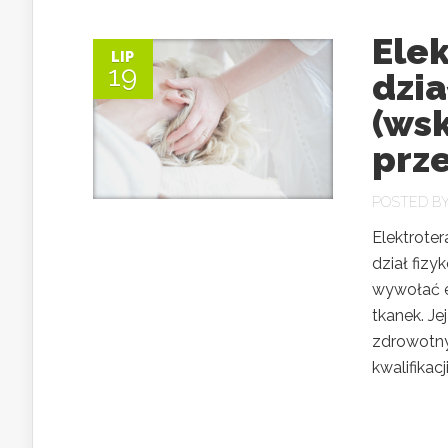
Elek
LIP
19
dzia
(ws
prz
POSTED B
Elektrote
dział fizy
wywołać e
tkanek. Je
zdrowotny
kwalifikac