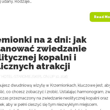
j udany. Rodzaje...
Read Mo
mionki na 2 dni: jak
lanować zwiedzanie
itycznej kopalni i
icznych atrakcji
Y
HOTEL-STAROMIEJSKI.PL
ON LIP 10, 2026
nujesz dwudniową wizytę w Krzemionkach, kluczowe jest, ab
ślić, co chcesz zobaczyć i zrobić. Ustalając harmonogram, z
czas przeznaczony na zwiedzanie neolitycznej kopalni oraz
k, aby w pełni cieszyć się tym niezwykłym miejscem.