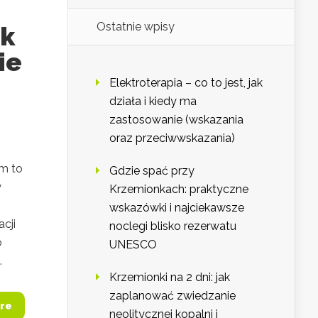
Ostatnie wpisy
ak
ie
Elektroterapia – co to jest, jak
działa i kiedy ma
zastosowanie (wskazania
oraz przeciwwskazania)
m to
Gdzie spać przy
y
Krzemionkach: praktyczne
wskazówki i najciekawsze
cji
noclegi blisko rezerwatu
o
UNESCO
.
Krzemionki na 2 dni: jak
zaplanować zwiedzanie
re
neolitycznej kopalni i