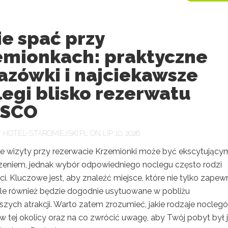
e spać przy
emionkach: praktyczne
azówki i najciekawsze
egi blisko rezerwatu
SCO
Y
HOTEL-STAROMIEJSKI.PL
ON LIP 10, 2026
e wizyty przy rezerwacie Krzemionki może być ekscytujący
eniem, jednak wybór odpowiedniego noclegu często rodzi
i. Kluczowe jest, aby znaleźć miejsce, które nie tylko zapew
ale również będzie dogodnie usytuowane w pobliżu
szych atrakcji. Warto zatem zrozumieć, jakie rodzaje nocleg
w tej okolicy oraz na co zwrócić uwagę, aby Twój pobyt był 