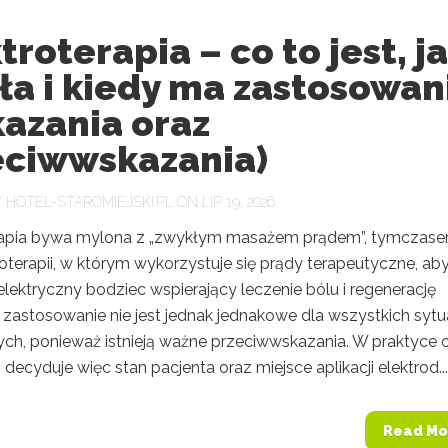
troterapia – co to jest, j
ła i kiedy ma zastosowan
kazania oraz
eciwwskazania)
Y
HOTEL-STAROMIEJSKI.PL
ON LIP 19, 2026
rapia bywa mylona z „zwykłym masażem prądem”, tymczase
koterapii, w którym wykorzystuje się prądy terapeutyczne, ab
lektryczny bodziec wspierający leczenie bólu i regenerację
j zastosowanie nie jest jednak jednakowe dla wszystkich sytua
ch, ponieważ istnieją ważne przeciwwskazania. W praktyce 
ji decyduje więc stan pacjenta oraz miejsce aplikacji elektrod...
Read Mo