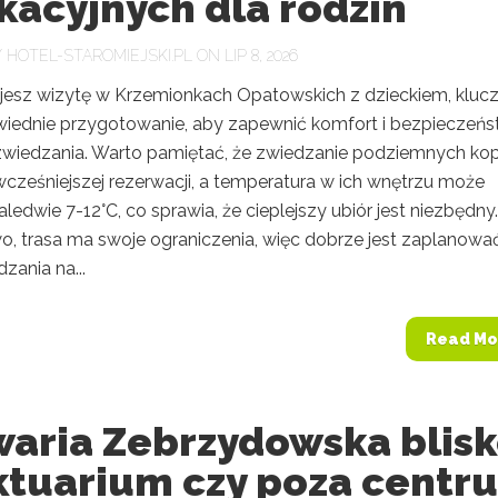
kacyjnych dla rodzin
Y
HOTEL-STAROMIEJSKI.PL
ON LIP 8, 2026
nujesz wizytę w Krzemionkach Opatowskich z dzieckiem, klu
wiednie przygotowanie, aby zapewnić komfort i bezpieczeń
wiedzania. Warto pamiętać, że zwiedzanie podziemnych ko
ześniejszej rezerwacji, a temperatura w ich wnętrzu może
ledwie 7-12°C, co sprawia, że cieplejszy ubiór jest niezbędny.
, trasa ma swoje ograniczenia, więc dobrze jest zaplanowa
zania na...
Read Mo
waria Zebrzydowska blis
ktuarium czy poza centr