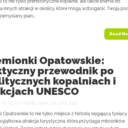
 to nie tylko prehistoryczne kopalnie, ale także brama do
a innych atrakcji w okolicy, które mogą wzbogacić Twoją pod
zemyślany plan...
Read Mo
emionki Opatowskie:
ktyczny przewodnik po
itycznych kopalniach i
akcjach UNESCO
Y
HOTEL-STAROMIEJSKI.PL
ON LIP 8, 2026
 Opatowskie to nie tylko miejsce z historią sięgającą tysięcy 
wyjątkowa atrakcja turystyczna, która przyciąga miłośników