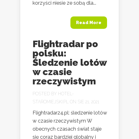
korzyści niesie ze sobą dla...
Read More
Flightradar po
polsku:
Śledzenie lotów
w czasie
rzeczywistym
POSTED BY
HOTEL-
STAROMIEJSKI.PL
ON SIE 21, 2021
Flightradar24.pl: śledzenie lotów
w czasie rzeczywistym W
obecnych czasach świat staje
się coraz bardziej globalny i