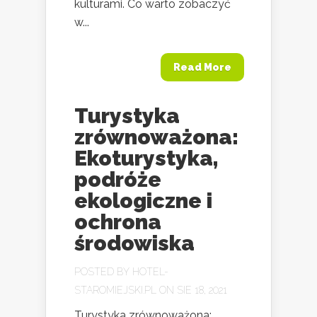
kulturami. Co warto zobaczyć
w...
Read More
Turystyka
zrównoważona:
Ekoturystyka,
podróże
ekologiczne i
ochrona
środowiska
POSTED BY
HOTEL-
STAROMIEJSKI.PL
ON SIE 18, 2021
Turystyka zrównoważona: