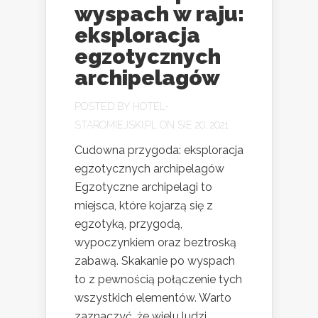
wyspach w raju:
eksploracja
egzotycznych
archipelagów
POSTED BY
HOTEL-
STAROMIEJSKI.PL
ON SIE 20, 2021
Cudowna przygoda: eksploracja
egzotycznych archipelagów
Egzotyczne archipelagi to
miejsca, które kojarzą się z
egzotyką, przygodą,
wypoczynkiem oraz beztroską
zabawą. Skakanie po wyspach
to z pewnością połączenie tych
wszystkich elementów. Warto
zaznaczyć, że wielu ludzi