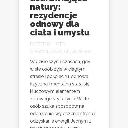
natury:
rezydencje
odnowy dla
ciała i umysłu
POSTED BY
HOTEL-
STAROMIEJSKI.PL
ON SIE 26, 2021
W dzisiejszych czasach, gdy
wiele osób żyje w ciągłym
stresie i pośpiechu, odnowa
fizyczna i mentalna stała się
kluczowym elementem
zdrowego stylu życia. Wiele
osób szuka sposobów na
odprężenie, wyleczenie stresu i
odzyskanie energii. Jednym z