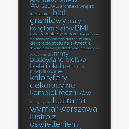
Warszawa
architekt wnętrz
blat
warszawa
granitowy
blaty z
BMI
konglomeratów
czyszczenie dywanów
dekoracja na
stół młodych
dekoracja stołu na imieniny
dekoracja stołu na sylwestra
dekoracje na okrągły stół
dekoracje z warzyw i
firmy
owoców na stół
budowlane bielsko
biała i okolice
forniry
modyfikowane
kaloryfery
dekoracyjne
komplet ręczników
lustra na
lampy stylowe
wymiar warszawa
lustro z
oświetleniem