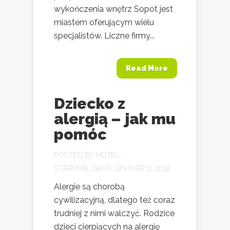
wykończenia wnętrz Sopot jest
miastem oferującym wielu
specjalistów. Liczne firmy...
Read More
Dziecko z
alergią – jak mu
pomóc
POSTED BY
HOTEL-
STAROMIEJSKI.PL
ON MAR 11, 2018
Alergie są chorobą
cywilizacyjną, dlatego też coraz
trudniej z nimi walczyć. Rodzice
dzieci cierpiących na alergię