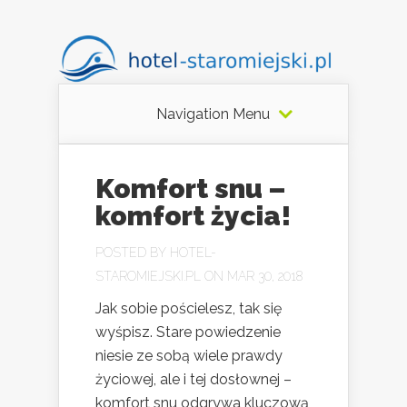
Navigation Menu
Komfort snu –
komfort życia!
POSTED BY
HOTEL-
STAROMIEJSKI.PL
ON MAR 30, 2018
Jak sobie pościelesz, tak się
wyśpisz. Stare powiedzenie
niesie ze sobą wiele prawdy
życiowej, ale i tej dosłownej –
komfort snu odgrywa kluczową