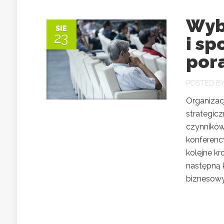
Wyb
SIE
23
i sp
por
POSTED B
Organizac
strategic
czynników
konferenc
kolejne k
następną 
biznesowy