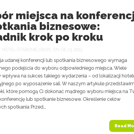
ór miejsca na konferenc
otkania biznesowe:
adnik krok po kroku
Y
HOTEL-STAROMIEJSKI.PL
ON SIE 23, 2023
ja udanej konferencji lub spotkania biznesowego wymaga
znego podejścia do wyboru odpowiedniego miejsca. Wiele
 wpływa na sukces takiego wydarzenia – od lokalizacji hotel
yjnego po wyposażenie sali. W naszym artykule przedstawi
roki, które pomogą Ci dokonać mądrego wyboru miejsca na T
konferencję lub spotkanie biznesowe. Określenie celów
ch spotkania Przed...
Read Mo