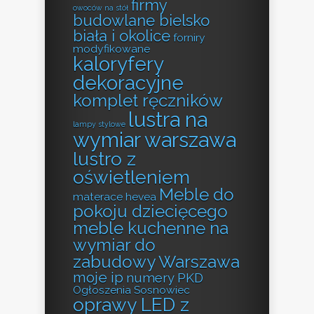
firmy
owoców na stół
budowlane bielsko
biała i okolice
forniry
modyfikowane
kaloryfery
dekoracyjne
komplet ręczników
lustra na
lampy stylowe
wymiar warszawa
lustro z
oświetleniem
Meble do
materace hevea
pokoju dziecięcego
meble kuchenne na
wymiar do
zabudowy Warszawa
moje ip
numery PKD
Ogłoszenia Sosnowiec
oprawy LED z