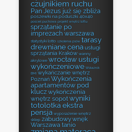
czujnikiem ruchu
Pan Jezus już się zbliża
poszewki na poduszki 40x40
pościel puchowa
projekt wnętrz loftu
sprzątanie po
imprezach warszawa
tarasy
statystyki lotto
szkolenia psów
drewniane cena
usługi
sprzątania Kraków
wanny
wrocław usługi
akrylowe
wykończeniowe
Wskaźnik
wykańczanie wnętrz
BMI
Wykończenia
Poznań
apartamentów pod
klucz
wykończenia
wyniki
wnętrz sopot
totolotka ekstra
pensja
wyposażenie wnętrz
zabudowy wnęk
sklep
Warszawa tanio
zmiana materaca