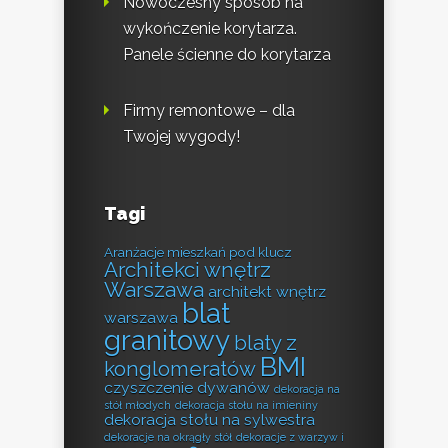
Nowoczesny sposób na
wykończenie korytarza.
Panele ścienne do korytarza
Firmy remontowe – dla
Twojej wygody!
Tagi
Aranżacje mieszkań pod klucz
Architekci wnętrz
Warszawa
architekt wnętrz
blat
warszawa
granitowy
blaty z
BMI
konglomeratów
czyszczenie dywanów
dekoracja na
stół młodych
dekoracja stołu na imieniny
dekoracja stołu na sylwestra
dekoracje na okrągły stół
dekoracje z warzyw i