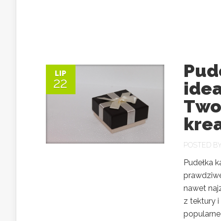
Pud
LIP
22
idea
Two
kre
POSTED B
Pudełka k
prawdziwe 
nawet naj
z tektury
popularne