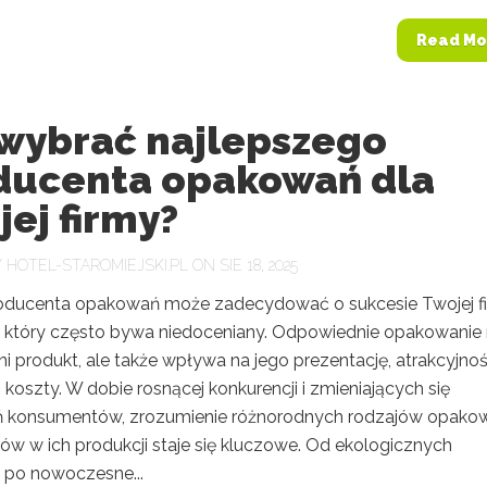
Read Mo
 wybrać najlepszego
ducenta opakowań dla
ej firmy?
Y
HOTEL-STAROMIEJSKI.PL
ON SIE 18, 2025
ducenta opakowań może zadecydować o sukcesie Twojej f
 który często bywa niedoceniany. Odpowiednie opakowanie 
ni produkt, ale także wpływa na jego prezentację, atrakcyjno
 koszty. W dobie rosnącej konkurencji i zmieniających się
 konsumentów, zrozumienie różnorodnych rodzajów opako
ów w ich produkcji staje się kluczowe. Od ekologicznych
 po nowoczesne...