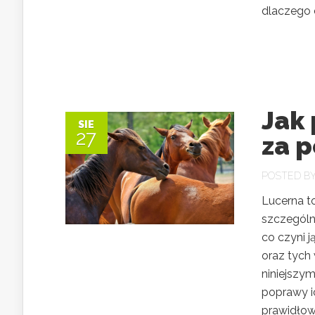
dlaczego c
Jak
SIE
27
za 
POSTED B
Lucerna to
szczególn
co czyni j
oraz tych
niniejszym
poprawy ic
prawidłowo