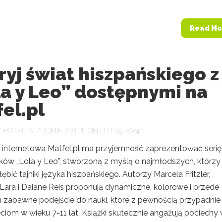
Read Mo
yj świat hiszpańskiego z
la y Leo” dostępnymi na
el.pl
Y
HOTEL-STAROMIEJSKI.PL
ON LUT 29, 2024
a internetowa Matfel.pl ma przyjemność zaprezentować serię
ków „Lola y Leo”, stworzoną z myślą o najmłodszych, którzy
ębić tajniki języka hiszpańskiego. Autorzy Marcela Fritzler,
 Lara i Daiane Reis proponują dynamiczne, kolorowe i przede
 zabawne podejście do nauki, które z pewnością przypadnie
ciom w wieku 7-11 lat. Książki skutecznie angażują pociechy