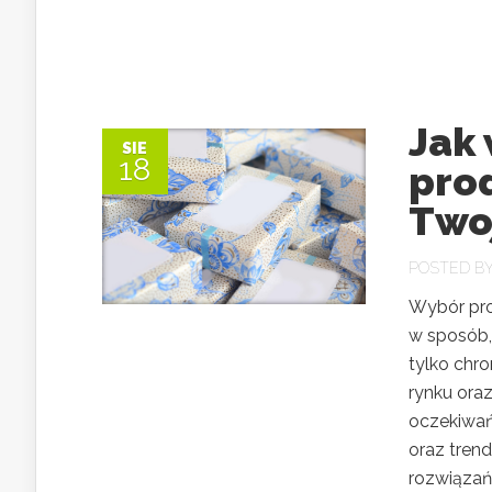
Jak
SIE
18
pro
Twoj
POSTED B
Wybór pro
w sposób,
tylko chro
rynku oraz
oczekiwań
oraz trend
rozwiązań