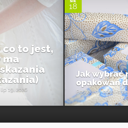
SIE
18
co to jest,
y ma
skazania
Jak wybrać 
azania)
opakowań dl
lip 19, 2026
Posted by
hotel-star