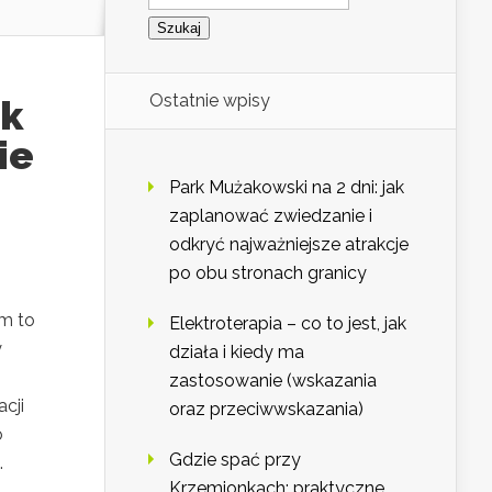
Ostatnie wpisy
ak
ie
Park Mużakowski na 2 dni: jak
zaplanować zwiedzanie i
odkryć najważniejsze atrakcje
po obu stronach granicy
m to
Elektroterapia – co to jest, jak
y
działa i kiedy ma
zastosowanie (wskazania
cji
oraz przeciwwskazania)
o
Gdzie spać przy
.
Krzemionkach: praktyczne