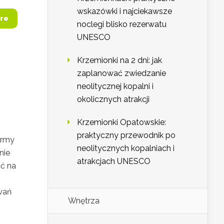
wskazówki i najciekawsze
re
noclegi blisko rezerwatu
UNESCO
Krzemionki na 2 dni: jak
zaplanować zwiedzanie
neolitycznej kopalni i
okolicznych atrakcji
Krzemionki Opatowskie:
praktyczny przewodnik po
irmy
neolitycznych kopalniach i
nie
atrakcjach UNESCO
ść na
wań
Wnętrza