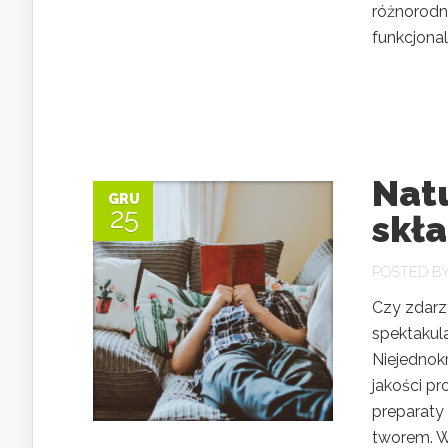
różnorodno
funkcjonaln
Natu
GRU
25
skł
POSTED B
Czy zdarzy
spektakula
Niejednokr
jakości p
preparaty 
tworem. W