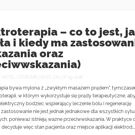
troterapia – co to jest, j
ła i kiedy ma zastosowan
kazania oraz
eciwwskazania)
Y
HOTEL-STAROMIEJSKI.PL
ON LIP 19, 2026
rapia bywa mylona z „zwykłym masażem prądem”, tymczase
koterapii, w którym wykorzystuje się prądy terapeutyczne, ab
lektryczny bodziec wspierający leczenie bólu i regenerację
j zastosowanie nie jest jednak jednakowe dla wszystkich sytua
ch, ponieważ istnieją ważne przeciwwskazania. W praktyce 
ji decyduje więc stan pacjenta oraz miejsce aplikacji elektrod...