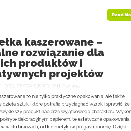
Read Mo
ełka kaszerowane –
lne rozwiązanie dla
ich produktów i
atywnych projektów
Y
HOTEL-STAROMIEJSKI.PL
ON LIP 22, 2025
aszerowane to nie tylko praktyczne opakowania, ale także
dzieła sztuki, które potrafią przyciągnąć wzrok i sprawić, że
zwyklejszy produkt nabierze wyjątkowego charakteru. Wyko
 i pokryte dekoracyjnym papierem, te estetyczne opakowania
 w wielu branżach, od kosmetyków po gastronomię. Dzięki