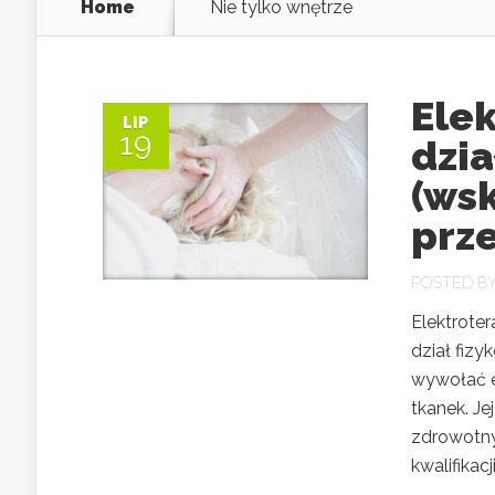
Home
Nie tylko wnętrze
Elek
LIP
19
dzia
(ws
prz
POSTED B
Elektrote
dział fizy
wywołać e
tkanek. Je
zdrowotny
kwalifikac