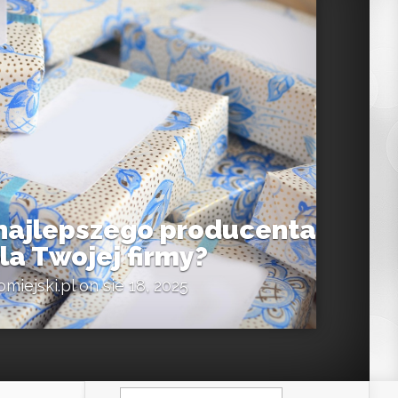
najlepszego producenta
a Twojej firmy?
omiejski.pl
on sie 18, 2025
Szukaj: