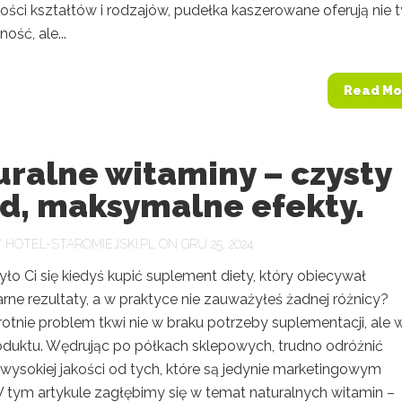
ści kształtów i rodzajów, pudełka kaszerowane oferują nie t
ość, ale...
Read Mo
ralne witaminy – czysty
ad, maksymalne efekty.
Y
HOTEL-STAROMIEJSKI.PL
ON GRU 25, 2024
ło Ci się kiedyś kupić suplement diety, który obiecywał
rne rezultaty, a w praktyce nie zauważyłeś żadnej różnicy?
otnie problem tkwi nie w braku potrzeby suplementacji, ale 
roduktu. Wędrując po półkach sklepowych, trudno odróżnić
wysokiej jakości od tych, które są jedynie marketingowym
 tym artykule zagłębimy się w temat naturalnych witamin –