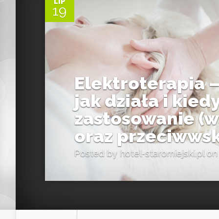
LIP
19
Elektroterapia – 
jak działa i kied
zastosowanie (w
oraz przeciwwsk
Posted by
hotel-staromiejski.pl
on 