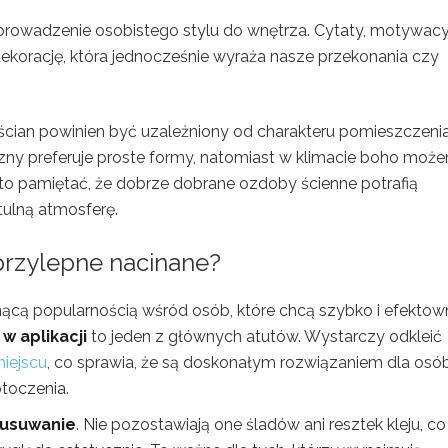
owadzenie osobistego stylu do wnętrza. Cytaty, motywacy
korację, która jednocześnie wyraża nasze przekonania czy
ian powinien być uzależniony od charakteru pomieszczeni
czny preferuje proste formy, natomiast w klimacie boho moż
rto pamiętać, że dobrze dobrane ozdoby ścienne potrafią
tulną atmosferę.
oprzylepne nacinane?
nącą popularnością wśród osób, które chcą szybko i efektow
w aplikacji
to jeden z głównych atutów. Wystarczy odkleić
iejscu
, co sprawia, że są doskonałym rozwiązaniem dla osób
otoczenia.
 usuwanie
. Nie pozostawiają one śladów ani resztek kleju, co