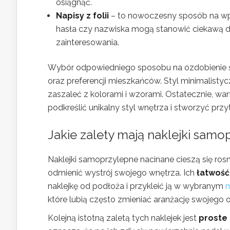
osiągnąć.
Napisy z folii
– to nowoczesny sposób na wpr
hasła czy nazwiska mogą stanowić ciekawą de
zainteresowania.
Wybór odpowiedniego sposobu na ozdobienie śc
oraz preferencji mieszkańców. Styl minimalisty
zaszaleć z kolorami i wzorami. Ostatecznie, wa
podkreślić unikalny styl wnętrza i stworzyć przy
Jakie zalety mają naklejki sam
Naklejki samoprzylepne nacinane cieszą się ros
odmienić wystrój swojego wnętrza. Ich
łatwość 
naklejkę od podłoża i przykleić ją w wybranym
m
które lubią często zmieniać aranżację swojego 
Kolejną istotną zaletą tych naklejek jest
proste