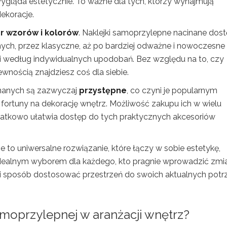
wygląda estetycznie. To ważne dla tych, którzy wynajmują
ekoracje.
r wzorów i kolorów
. Naklejki samoprzylepne nacinane dos
ych, przez klasyczne, aż po bardziej odważne i nowoczesne
eni według indywidualnych upodobań. Bez względu na to, czy
pewnością znajdziesz coś dla siebie.
inanych są zazwyczaj
przystępne
, co czyni je popularnym
ortuny na dekorację wnętrz. Możliwość zakupu ich w wielu
datkowo ułatwia dostęp do tych praktycznych akcesoriów
to uniwersalne rozwiązanie, które łączy w sobie estetykę,
e idealnym wyborem dla każdego, kto pragnie wprowadzić zmi
i sposób dostosować przestrzeń do swoich aktualnych potrz
samoprzylepnej w aranżacji wnętrz?