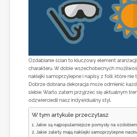
Ozdabianie ścian to kluczowy element aranżacj
charakteru. W dobie wszechobecnych możliwośc
naklejki samoprzylepne i napisy z folii, które nie
Dobrze dobrana dekoracja może odmienić każde 
siebie. Warto zatem przyjrzeć się aktualnym tr
odzwierciedli nasz indywidualny styl.
W tym artykule przeczytasz
Jakie są najpopularniejsze pomysły na ozdobien
Jakie zalety mają naklejki samoprzylepne naci