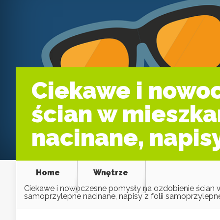
Ciekawe i nowo
ścian w mieszka
nacinane, napisy
Home
Wnętrze
Ciekawe i nowoczesne pomysły na ozdobienie ścian w 
samoprzylepne nacinane, napisy z folii samoprzylepnej