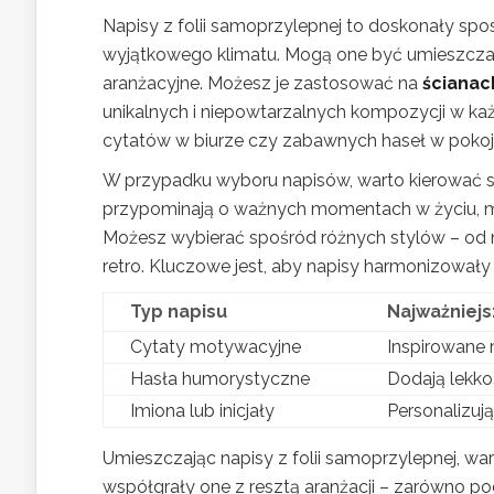
Napisy z folii samoprzylepnej to doskonały sp
wyjątkowego klimatu. Mogą one być umieszczan
aranżacyjne. Możesz je zastosować na
ścianac
unikalnych i niepowtarzalnych kompozycji w k
cytatów w biurze czy zabawnych haseł w pokoj
W przypadku wyboru napisów, warto kierować się 
przypominają o ważnych momentach w życiu, mog
Możesz wybierać spośród różnych stylów – od 
retro. Kluczowe jest, aby napisy harmonizowały
Typ napisu
Najważniej
Cytaty motywacyjne
Inspirowane 
Hasła humorystyczne
Dodają lekko
Imiona lub inicjały
Personalizuj
Umieszczając napisy z folii samoprzylepnej, wa
współgrały one z resztą aranżacji – zarówno pod