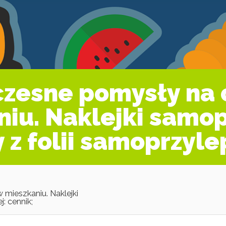
czesne pomysły na 
niu. Naklejki samo
 z folii samoprzyle
mieszkaniu. Naklejki
: cennik;