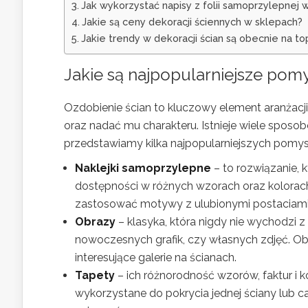
Jak wykorzystać napisy z folii samoprzylepnej w
Jakie są ceny dekoracji ściennych w sklepach?
Jakie trendy w dekoracji ścian są obecnie na to
Jakie są najpopularniejsze pomy
Ozdobienie ścian to kluczowy element aranżacj
oraz nadać mu charakteru. Istnieje wiele sposobó
przedstawiamy kilka najpopularniejszych pomy
Naklejki samoprzylepne
– to rozwiązanie, k
dostępności w różnych wzorach oraz kolorach.
zastosować motywy z ulubionymi postaciami 
Obrazy
– klasyka, która nigdy nie wychodzi 
nowoczesnych grafik, czy własnych zdjęć. O
interesujące galerie na ścianach.
Tapety
– ich różnorodność wzorów, faktur i
wykorzystane do pokrycia jednej ściany lub c