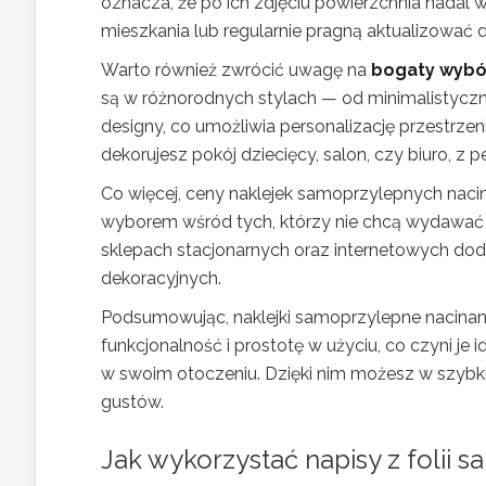
oznacza, że po ich zdjęciu powierzchnia nadal 
mieszkania lub regularnie pragną aktualizować d
Warto również zwrócić uwagę na
bogaty wybó
są w różnorodnych stylach — od minimalistyczn
designy, co umożliwia personalizację przestrz
dekorujesz pokój dziecięcy, salon, czy biuro, z 
Co więcej, ceny naklejek samoprzylepnych nac
wyborem wśród tych, którzy nie chcą wydawać f
sklepach stacjonarnych oraz internetowych do
dekoracyjnych.
Podsumowując, naklejki samoprzylepne nacinane 
funkcjonalność i prostotę w użyciu, co czyni j
w swoim otoczeniu. Dzięki nim możesz w szybk
gustów.
Jak wykorzystać napisy z folii 