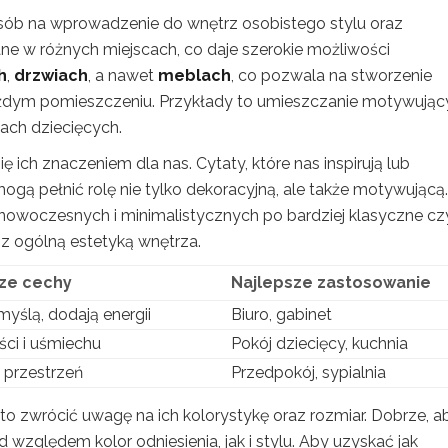
osób na wprowadzenie do wnętrz osobistego stylu oraz
e w różnych miejscach, co daje szerokie możliwości
h
,
drzwiach
, a nawet
meblach
, co pozwala na stworzenie
ażdym pomieszczeniu. Przykłady to umieszczanie motywując
ach dziecięcych.
ich znaczeniem dla nas. Cytaty, które nas inspirują lub
ą pełnić rolę nie tylko dekoracyjną, ale także motywującą.
nowoczesnych i minimalistycznych po bardziej klasyczne cz
 z ogólną estetyką wnętrza.
sze cechy
Najlepsze zastosowanie
myślą, dodają energii
Biuro, gabinet
ści i uśmiechu
Pokój dziecięcy, kuchnia
ą przestrzeń
Przedpokój, sypialnia
rto zwrócić uwagę na ich kolorystykę oraz rozmiar. Dobrze, a
 względem kolor odniesienia, jak i stylu. Aby uzyskać jak