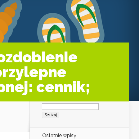
ozdobienie
przylepne
pnej: cennik;
Szukaj:
Ostatnie wpisy