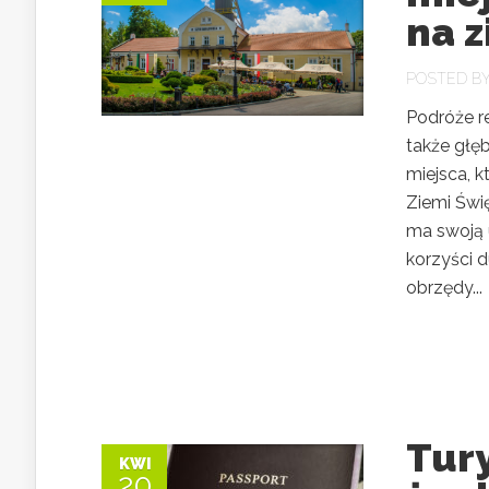
na z
POSTED B
Podróże re
także głęb
miejsca, 
Ziemi Świ
ma swoją u
korzyści d
obrzędy...
Tury
KWI
20