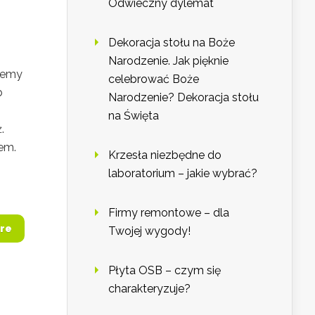
Odwieczny dylemat
Dekoracja stołu na Boże
Narodzenie. Jak pięknie
cemy
celebrować Boże
b
Narodzenie? Dekoracja stołu
na Święta
.
iem.
Krzesła niezbędne do
laboratorium – jakie wybrać?
Firmy remontowe – dla
re
Twojej wygody!
Płyta OSB – czym się
charakteryzuje?