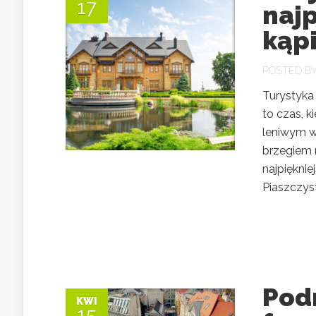
17
najp
kąpi
POSTED B
Turystyka
to czas, 
leniwym wy
brzegiem 
najpięknie
Piaszczyst
Podr
KWI
15