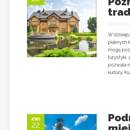
Poz
trad
POSTED B
W dzisiejs
pięknych k
mogą pozn
turystyki,
pozwala n
kultury. Ku
Podr
KWI
22
mie