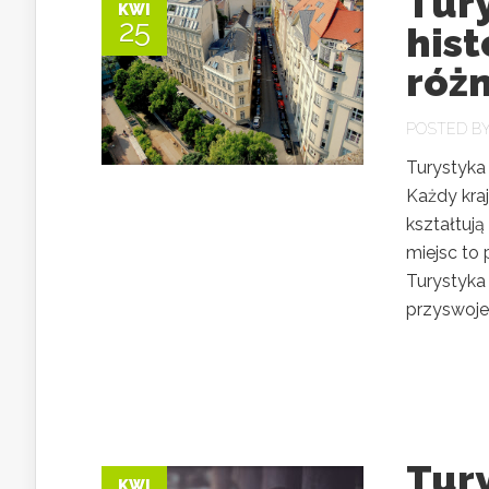
Tury
KWI
25
hist
róż
POSTED B
Turystyka 
Każdy kraj
kształtują
miejsc to 
Turystyka 
przyswojen
Tury
KWI