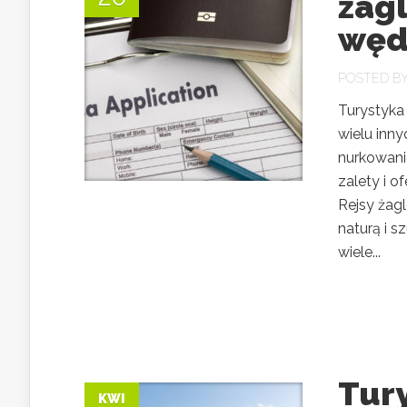
żag
węd
POSTED B
Turystyka
wielu inny
nurkowani
zalety i 
Rejsy żag
naturą i 
wiele...
Tur
KWI