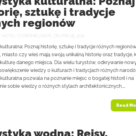
styka kulturalna: Poznaj
orię, sztukę i tradycje
nych regionów
Y
HOTEL-STAROMIEJSKI.PL
ON KWI 25, 2022
kulturalna: Poznaj historię, sztukę i tradycje różnych regionó
, miasto czy wieś mają swoją unikalną historię oraz tradycje, 
 kulturę danego miejsca. Dla wielu turystów, odkrywanie now
powiększenie wiedzy o kulturach i tradycjach różnych narodó
kulturalna pozwala na poznanie miejsc o bogatej historii i na
ie sobie wiedzy o różnych stylach architektonicznych,...
Read Mo
styka wodna: Rejsy,