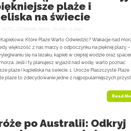
iękniejsze plaże i
eliska na świecie
Y
HOTEL-STAROMIEJSKI.PL
ON KWI 17, 2022
 Kąpielowa: Które Plaże Warto Odwiedzić? Wakacje nad mo
kiedy większość z nas marzy o odpoczynku na pięknej plaży –
legiwaniu się na leżaku, kąpieli w ciepłej wodzie oraz space
morza. Jeśli i ty planujesz wyjazd nad wodę, warto poznać
jsze plaże i kąpieliska na świecie. 1. Urocze Piaszczyste Plaże
e plaże to zdecydowanie jedne z najpopularniejszych przysta
Read Mo
óże po Australii: Odkryj