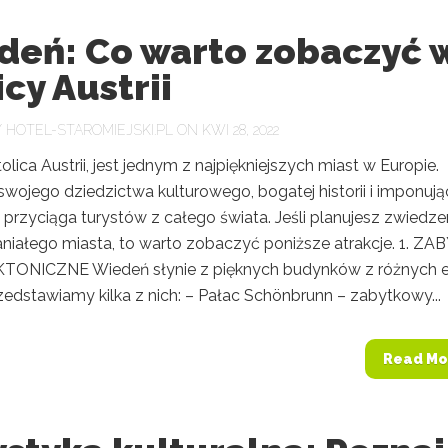
deń: Co warto zobaczyć 
icy Austrii
Y
HOTEL-STAROMIEJSKI.PL
ON KWI 28, 2022
olica Austrii, jest jednym z najpiękniejszych miast w Europie.
swojego dziedzictwa kulturowego, bogatej historii i imponuj
przyciąga turystów z całego świata. Jeśli planujesz zwiedze
niałego miasta, to warto zobaczyć poniższe atrakcje. 1. ZA
ONICZNE Wiedeń słynie z pięknych budynków z różnych e
zedstawiamy kilka z nich: – Pałac Schönbrunn – zabytkowy...
Read Mo