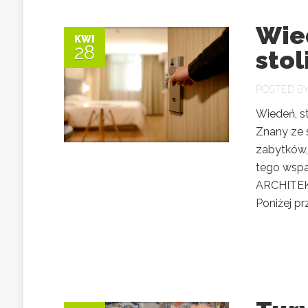
Wie
KWI
28
stol
POSTED B
Wiedeń, st
Znany ze 
zabytków, 
tego wspa
ARCHITEKT
Poniżej pr