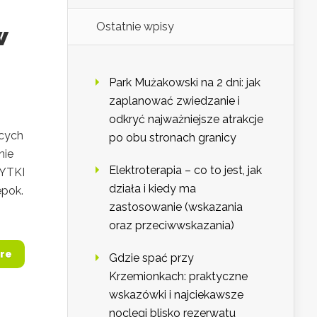
Ostatnie wpisy
w
Park Mużakowski na 2 dni: jak
zaplanować zwiedzanie i
odkryć najważniejsze atrakcje
ących
po obu stronach granicy
nie
Elektroterapia – co to jest, jak
BYTKI
działa i kiedy ma
pok.
zastosowanie (wskazania
oraz przeciwwskazania)
re
Gdzie spać przy
Krzemionkach: praktyczne
wskazówki i najciekawsze
noclegi blisko rezerwatu