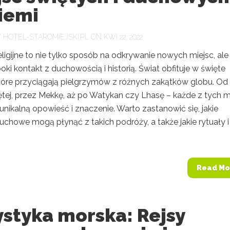
iemi
Y
HOTEL-STAROMIEJSKI.PL
ON KWI 22, 2022
ligijne to nie tylko sposób na odkrywanie nowych miejsc, ale
oki kontakt z duchowością i historią. Świat obfituje w święte
które przyciągają pielgrzymów z różnych zakątków globu. Od
ętej, przez Mekkę, aż po Watykan czy Lhasę – każde z tych m
nikalną opowieść i znaczenie. Warto zastanowić się, jakie
uchowe mogą płynąć z takich podróży, a także jakie rytuały i
Read Mo
styka morska: Rejsy