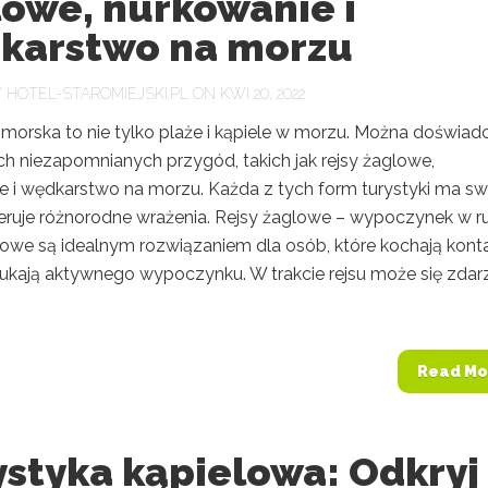
lowe, nurkowanie i
karstwo na morzu
Y
HOTEL-STAROMIEJSKI.PL
ON KWI 20, 2022
 morska to nie tylko plaże i kąpiele w morzu. Można doświad
ch niezapomnianych przygód, takich jak rejsy żaglowe,
e i wędkarstwo na morzu. Każda z tych form turystyki ma sw
oferuje różnorodne wrażenia. Rejsy żaglowe – wypoczynek w r
lowe są idealnym rozwiązaniem dla osób, które kochają kont
szukają aktywnego wypoczynku. W trakcie rejsu może się zdar
Read Mo
ystyka kąpielowa: Odkryj