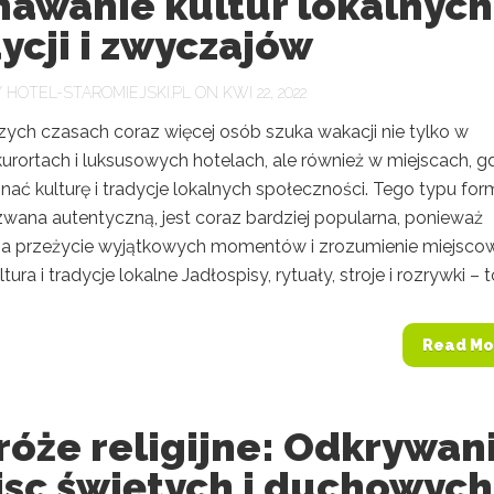
nawanie kultur lokalnych
ycji i zwyczajów
Y
HOTEL-STAROMIEJSKI.PL
ON KWI 22, 2022
zych czasach coraz więcej osób szuka wakacji nie tylko w
urortach i luksusowych hotelach, ale również w miejscach, g
ać kulturę i tradycje lokalnych społeczności. Tego typu for
 zwana autentyczną, jest coraz bardziej popularna, ponieważ
a przeżycie wyjątkowych momentów i zrozumienie miejsco
ltura i tradycje lokalne Jadłospisy, rytuały, stroje i rozrywki – to
Read Mo
óże religijne: Odkrywan
jsc świętych i duchowych