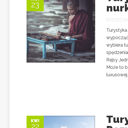
23
nur
POSTED B
Turystyka
wypocząć 
wybiera t
spędzenia
Rejsy Jedn
Może to b
luxusowej..
Tur
KWI
22