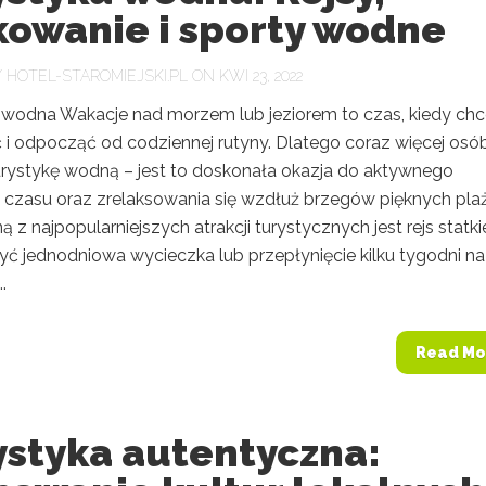
kowanie i sporty wodne
Y
HOTEL-STAROMIEJSKI.PL
ON KWI 23, 2022
 wodna Wakacje nad morzem lub jeziorem to czas, kiedy ch
i odpocząć od codziennej rutyny. Dlatego coraz więcej osó
urystykę wodną – jest to doskonała okazja do aktywnego
 czasu oraz zrelaksowania się wzdłuż brzegów pięknych plaż
ą z najpopularniejszych atrakcji turystycznych jest rejs statk
yć jednodniowa wycieczka lub przepłynięcie kilku tygodni na
.
Read Mo
ystyka autentyczna: