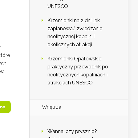
UNESCO
Krzemionki na 2 dni: jak
zaplanować zwiedzanie
neolitycznej kopalni i
okolicznych atrakcji
w
które
Krzemionki Opatowskie:
ych
praktyczny przewodnik po
w.
neolitycznych kopalniach i
atrakcjach UNESCO
Wnętrza
re
Wanna, czy prysznic?