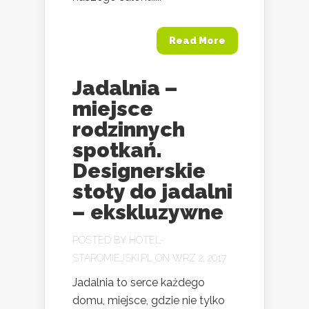
Read More
Jadalnia –
miejsce
rodzinnych
spotkań.
Designerskie
stoły do jadalni
– ekskluzywne
POSTED BY
HOTEL-
STAROMIEJSKI.PL
ON WRZ 2, 2017
Jadalnia to serce każdego
domu, miejsce, gdzie nie tylko