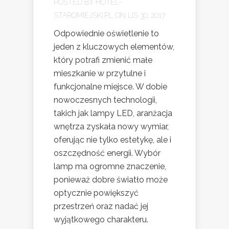
POSTED BY
HOTEL-
STAROMIEJSKI.PL
ON LIS 30, 2017
Odpowiednie oświetlenie to
jeden z kluczowych elementów,
który potrafi zmienić małe
mieszkanie w przytulne i
funkcjonalne miejsce. W dobie
nowoczesnych technologii,
takich jak lampy LED, aranżacja
wnętrza zyskała nowy wymiar,
oferując nie tylko estetykę, ale i
oszczędność energii. Wybór
lamp ma ogromne znaczenie,
ponieważ dobre światło może
optycznie powiększyć
przestrzeń oraz nadać jej
wyjątkowego charakteru.