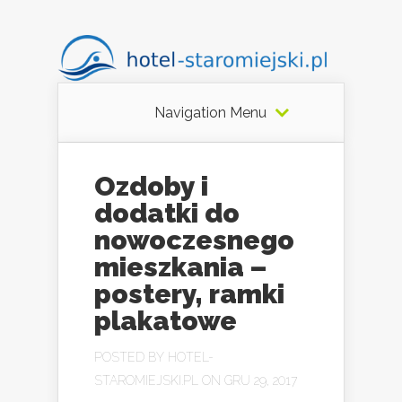
Navigation Menu
Ozdoby i
dodatki do
nowoczesnego
mieszkania –
postery, ramki
plakatowe
POSTED BY
HOTEL-
STAROMIEJSKI.PL
ON GRU 29, 2017