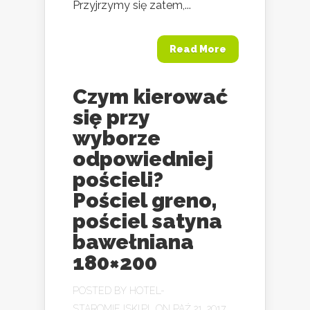
Przyjrzymy się zatem,...
Read More
Czym kierować
się przy
wyborze
odpowiedniej
pościeli?
Pościel greno,
pościel satyna
bawełniana
180×200
POSTED BY
HOTEL-
STAROMIEJSKI.PL
ON PAŹ 21, 2017