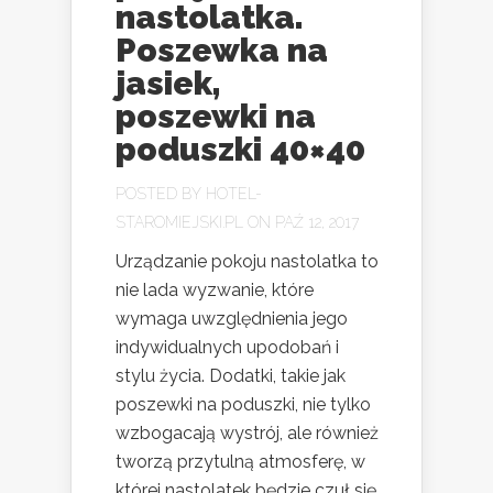
nastolatka.
Poszewka na
jasiek,
poszewki na
poduszki 40×40
POSTED BY
HOTEL-
STAROMIEJSKI.PL
ON PAŹ 12, 2017
Urządzanie pokoju nastolatka to
nie lada wyzwanie, które
wymaga uwzględnienia jego
indywidualnych upodobań i
stylu życia. Dodatki, takie jak
poszewki na poduszki, nie tylko
wzbogacają wystrój, ale również
tworzą przytulną atmosferę, w
której nastolatek będzie czuł się