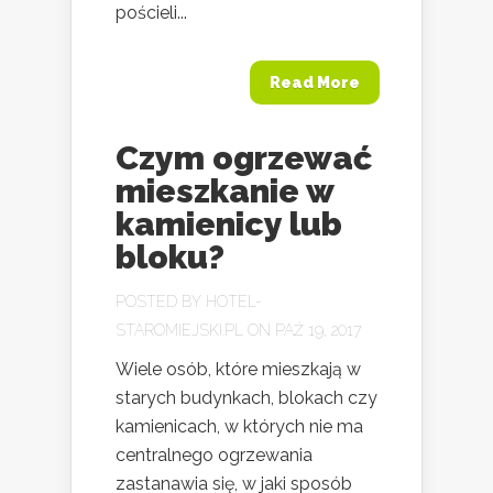
pościeli...
Read More
Czym ogrzewać
mieszkanie w
kamienicy lub
bloku?
POSTED BY
HOTEL-
STAROMIEJSKI.PL
ON PAŹ 19, 2017
Wiele osób, które mieszkają w
starych budynkach, blokach czy
kamienicach, w których nie ma
centralnego ogrzewania
zastanawia się, w jaki sposób