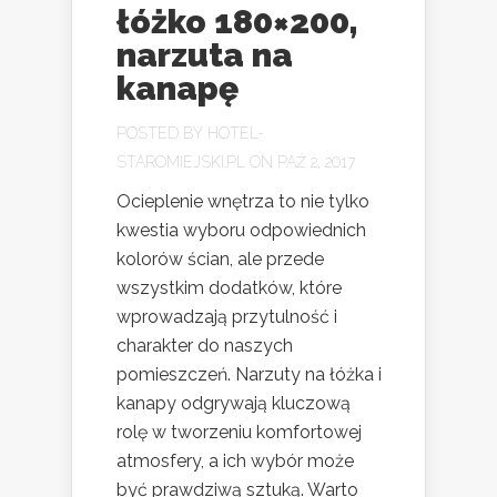
łóżko 180×200,
narzuta na
kanapę
POSTED BY
HOTEL-
STAROMIEJSKI.PL
ON PAŹ 2, 2017
Ocieplenie wnętrza to nie tylko
kwestia wyboru odpowiednich
kolorów ścian, ale przede
wszystkim dodatków, które
wprowadzają przytulność i
charakter do naszych
pomieszczeń. Narzuty na łóżka i
kanapy odgrywają kluczową
rolę w tworzeniu komfortowej
atmosfery, a ich wybór może
być prawdziwą sztuką. Warto