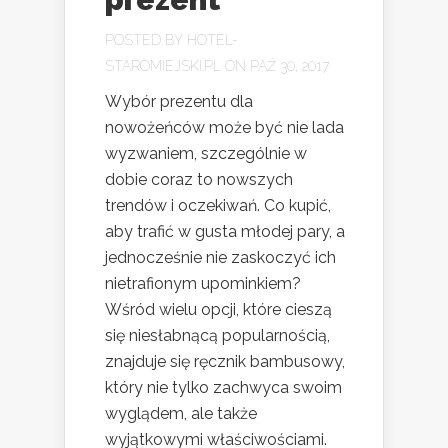
POSTED BY
HOTEL-
STAROMIEJSKI.PL
ON PAŹ 30, 2017
Wybór prezentu dla
nowożeńców może być nie lada
wyzwaniem, szczególnie w
dobie coraz to nowszych
trendów i oczekiwań. Co kupić,
aby trafić w gusta młodej pary, a
jednocześnie nie zaskoczyć ich
nietrafionym upominkiem?
Wśród wielu opcji, które cieszą
się niesłabnącą popularnością,
znajduje się ręcznik bambusowy,
który nie tylko zachwyca swoim
wyglądem, ale także
wyjątkowymi właściwościami.