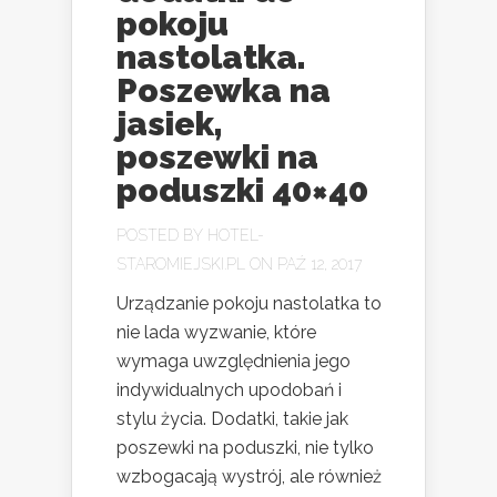
pokoju
nastolatka.
Poszewka na
jasiek,
poszewki na
poduszki 40×40
POSTED BY
HOTEL-
STAROMIEJSKI.PL
ON PAŹ 12, 2017
Urządzanie pokoju nastolatka to
nie lada wyzwanie, które
wymaga uwzględnienia jego
indywidualnych upodobań i
stylu życia. Dodatki, takie jak
poszewki na poduszki, nie tylko
wzbogacają wystrój, ale również