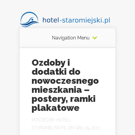
Navigation Menu
Ozdoby i
dodatki do
nowoczesnego
mieszkania –
postery, ramki
plakatowe
POSTED BY
HOTEL-
STAROMIEJSKI.PL
ON GRU 29, 2017