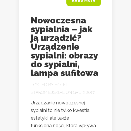
Read More
Nowoczesna
sypialnia – jak
ją urządzić?
Urządzenie
sypialni: obrazy
do sypialni,
lampa sufitowa
POSTED BY
HOTEL-
STAROMIEJSKI.PL
ON GRU 2, 2017
Urządzanie nowoczesnej
sypialni to nie tylko kwestia
estetyki, ale także
funkcjonalności, która wpływa