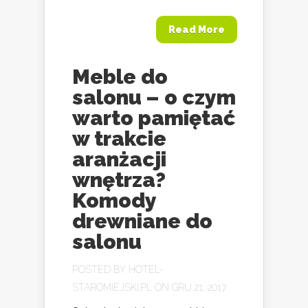
Read More
Meble do
salonu – o czym
warto pamiętać
w trakcie
aranżacji
wnętrza?
Komody
drewniane do
salonu
POSTED BY
HOTEL-
STAROMIEJSKI.PL
ON GRU 21, 2017