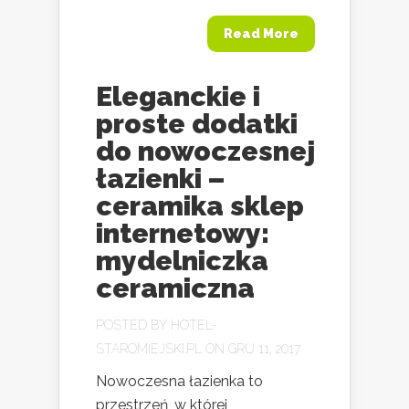
Read More
Eleganckie i
proste dodatki
do nowoczesnej
łazienki –
ceramika sklep
internetowy:
mydelniczka
ceramiczna
POSTED BY
HOTEL-
STAROMIEJSKI.PL
ON GRU 11, 2017
Nowoczesna łazienka to
przestrzeń, w której