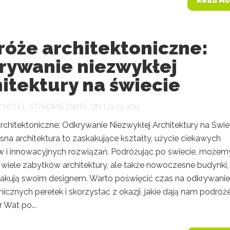
Read Mo
róże architektoniczne:
rywanie niezwykłej
itektury na świecie
Y
HOTEL-STAROMIEJSKI.PL
ON LIS 23, 2021
rchitektoniczne: Odkrywanie Niezwykłej Architektury na Świe
na architektura to zaskakujące kształty, użycie ciekawych
w i innowacyjnych rozwiązań. Podróżując po świecie, możem
wiele zabytków architektury, ale także nowoczesne budynki,
kakują swoim designem. Warto poświęcić czas na odkrywanie
nicznych perełek i skorzystać z okazji, jakie dają nam podróże.
 Wat po...