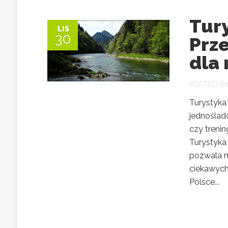
Tur
LIS
30
Prze
dla
POSTED B
Turystyka 
jednoślad
czy trenin
Turystyka
pozwala ni
ciekawych 
Polsce...