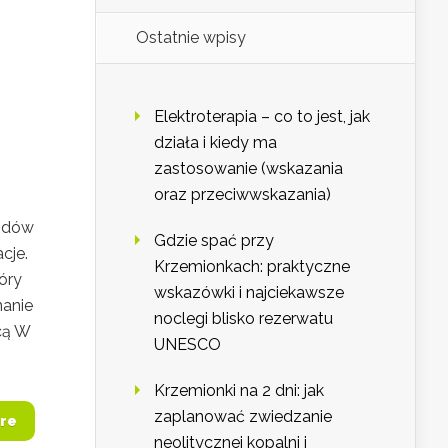
Ostatnie wpisy
i
Elektroterapia – co to jest, jak
działa i kiedy ma
zastosowanie (wskazania
oraz przeciwwskazania)
azdów
Gdzie spać przy
cje.
Krzemionkach: praktyczne
óry
wskazówki i najciekawsze
nanie
noclegi blisko rezerwatu
icą W
UNESCO
Krzemionki na 2 dni: jak
zaplanować zwiedzanie
re
neolitycznej kopalni i