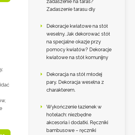
zadaszenie na taras?
Zadaszenie tarasu diy
:
Dekoracje kwiatowe na stół
weselny. Jak dekorować stół
na specjalne okazje przy
pomocy kwiatów? Dekoracje
kwiatowe na stół komunijny
y,
Dekoracja na stół młodej
pary. Dekoracja weselna z
widać
charakterem.
ów,
Wykończenie łazienek w
e
hotelach: niezbędne
akcesoria i dodatki. Ręczniki
bambusowe – ręczniki