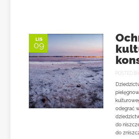
Och
LIS
09
kult
kon
POSTED B
Dziedzict
pielęgnow
kulturowe
odegrać wa
dziedzict
do niszcz
do zniszcz