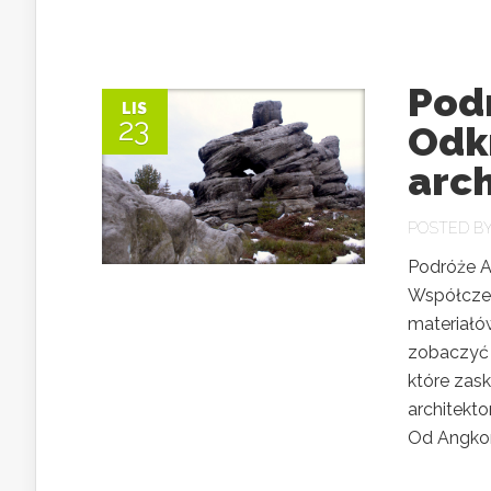
Pod
LIS
23
Odk
arch
POSTED B
Podróże A
Współczes
materiałó
zobaczyć 
które zas
architekto
Od Angkor