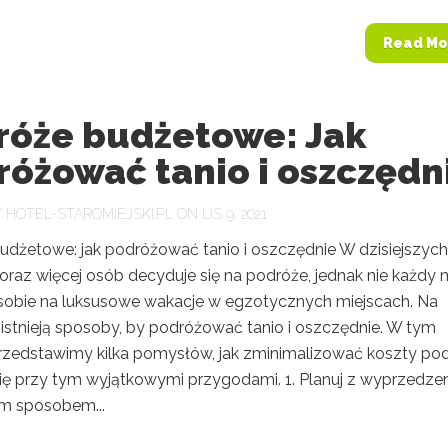
Read Mo
róże budżetowe: Jak
różować tanio i oszczędn
Y
HOTEL-STAROMIEJSKI.PL
ON LIS 9, 2021
udżetowe: jak podróżować tanio i oszczędnie W dzisiejszych
oraz więcej osób decyduje się na podróże, jednak nie każdy
sobie na luksusowe wakacje w egzotycznych miejscach. Na
 istnieją sposoby, by podróżować tanio i oszczędnie. W tym
przedstawimy kilka pomysłów, jak zminimalizować koszty po
 się przy tym wyjątkowymi przygodami. 1. Planuj z wyprzedz
m sposobem...