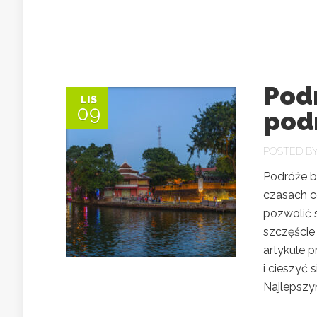
Pod
LIS
09
pod
POSTED B
Podróże b
czasach c
pozwolić 
szczęście
artykule 
i cieszyć
Najlepszy