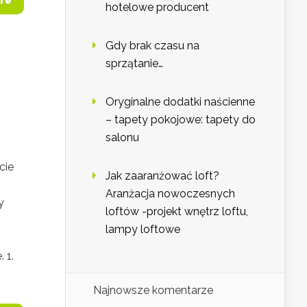
re
hotelowe producent
Gdy brak czasu na
sprzątanie…
Oryginalne dodatki naścienne
– tapety pokojowe: tapety do
salonu
cie
Jak zaaranżować loft?
Aranżacja nowoczesnych
y
loftów -projekt wnętrz loftu,
lampy loftowe
 1.
Najnowsze komentarze