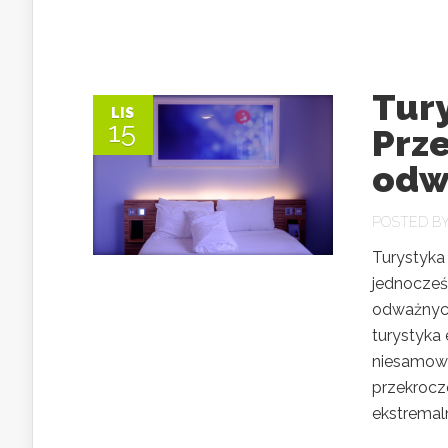
Tur
LIS
15
Prze
odw
POSTED B
Turystyka 
jednocześ
odważnych
turystyka
niesamowi
przekrocze
ekstremal