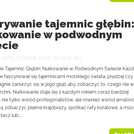
rywanie tajemnic głębin
kowanie w podwodnym
ecie
Y
HOTEL-STAROMIEJSKI.PL
ON LIS 25, 2021
e Tajemnic Głębin: Nurkowanie w Podwodnym Świecie Każd
e fascynował się tajemnicami morskiego świata, prędzej czy
ragnie zanurzyć się w jego głąb aby zobaczyć to, czego nie 
chni. Nurkowanie staje się z każdym rokiem coraz bardziej
 nie tylko wśród profesjonalistów, ale również wśród amator
cą zobaczyć piękne krajobrazy, spotkać rafy koralowe, a moż
łacz lub...