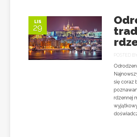
Odr
LIS
29
trad
rdz
POSTED B
Odrodzeni
Najnowszy 
się coraz 
poznawani
rdzennej 
wyjątkowy 
doświadcza