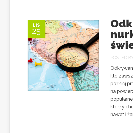
Odk
LIS
25
nur
świ
POSTED B
Odkrywani
kto zawsz
później p
na powierz
popularne,
którzy ch
nawet i żar