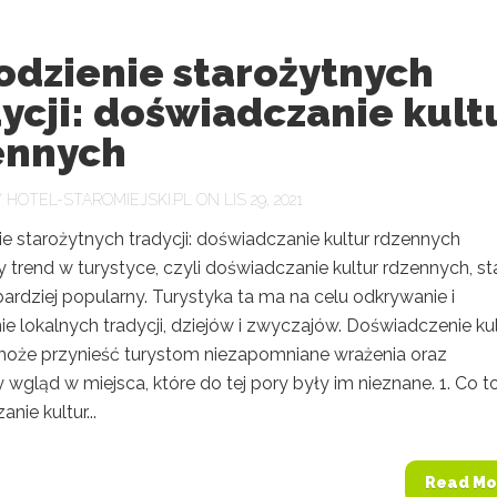
odzienie starożytnych
ycji: doświadczanie kult
ennych
Y
HOTEL-STAROMIEJSKI.PL
ON LIS 29, 2021
e starożytnych tradycji: doświadczanie kultur rdzennych
trend w turystyce, czyli doświadczanie kultur rdzennych, st
bardziej popularny. Turystyka ta ma na celu odkrywanie i
e lokalnych tradycji, dziejów i zwyczajów. Doświadczenie ku
może przynieść turystom niezapomniane wrażenia oraz
wgląd w miejsca, które do tej pory były im nieznane. 1. Co to
nie kultur...
Read Mo