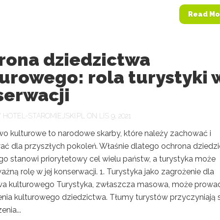
Read Mo
rona dziedzictwa
urowego: rola turystyki 
serwacji
Y
HOTEL-STAROMIEJSKI.PL
ON LIS 9, 2021
wo kulturowe to narodowe skarby, które należy zachować i
ać dla przyszłych pokoleń. Właśnie dlatego ochrona dziedz
go stanowi priorytetowy cel wielu państw, a turystyka może
żną rolę w jej konserwacji. 1. Turystyka jako zagrożenie dla
wa kulturowego Turystyka, zwłaszcza masowa, może prowa
enia kulturowego dziedzictwa. Tłumy turystów przyczyniają s
enia...