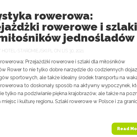
ystyka rowerowa:
jażdżki rowerowe i szlak
 miłośników jednośladów
Y
HOTEL-STAROMIEJSKI.PL
ON LIS 30, 2021
rowerowa: Przejażdżki rowerowe i szlaki dla miłośników
ów Rower to nie tylko dobre narzędzie do codziennych doj
gów sportowych, ale także idealny środek transportu na waka
 rowerowa to doskonały sposób na aktywny wypoczynek, kt
e tylko na podziwianie piękna krajobrazów, ale także na poz
miejsc i kulturę regionu. Szlaki rowerowe w Polsce i za gran
Read Mo