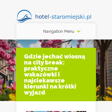
Navigation Menu
Gdzie jechać wiosną
na city break:
praktyczne
wskazówki i
najciekawsze
kierunki na krótki
wyjazd