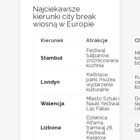
Najciekawsze
kierunki city break
wiosną w Europie
Kierunek
Atrakcje
C
Festiwal
Mi
tulipanów,
Stambuł
ko
zróżnicowana
bo
kuchnia
Kwitnące
Ku
parki, muzea,
Londyn
ce
wydarzenia
il
kulturalne
Miasto Sztuki i
Do
Walencja
Nauki, festiwal
si
Las Fallas
i 
Dzielnica
Alfama,
Ur
Lizbona
tramwaj 28,
lo
Festiwal
Kwiatów