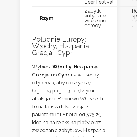
Beer Festival
Zabytki
R
antyczne,
sp
Rzym
wiosenne
hi
ogrody
ul
Południe Europy:
Włochy, Hiszpania,
Grecja i Cypr
Wybierz
Włochy
,
Hiszpanię
,
Grecję
lub
Cypr
na wiosenny
city break, aby cieszyć się
łagodną pogodą i pięknymi
atrakcjami. Rimini we Włoszech
to najtańsza lokalizacja z
pakietami lot + hotel od 575 zł,
idealna na relaks na plaży oraz
zwiedzanie zabytków. Hiszpania