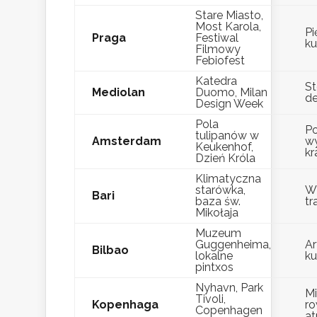
Stare Miasto,
Most Karola,
Pi
Praga
Festiwal
ku
Filmowy
Febiofest
Katedra
St
Mediolan
Duomo, Milan
de
Design Week
Pola
Po
tulipanów w
Amsterdam
w
Keukenhof,
kr
Dzień Króla
Klimatyczna
starówka,
Wł
Bari
baza św.
tr
Mikołaja
Muzeum
Guggenheima,
Ar
Bilbao
lokalne
ku
pintxos
Nyhavn, Park
Mi
Tivoli,
Kopenhaga
r
Copenhagen
a