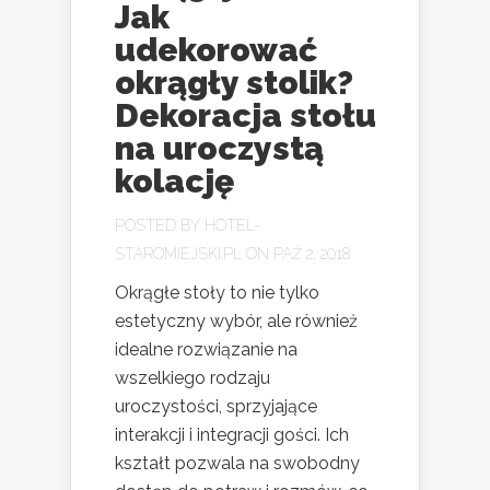
Jak
udekorować
okrągły stolik?
Dekoracja stołu
na uroczystą
kolację
POSTED BY
HOTEL-
STAROMIEJSKI.PL
ON PAŹ 2, 2018
Okrągłe stoły to nie tylko
estetyczny wybór, ale również
idealne rozwiązanie na
wszelkiego rodzaju
uroczystości, sprzyjające
interakcji i integracji gości. Ich
kształt pozwala na swobodny