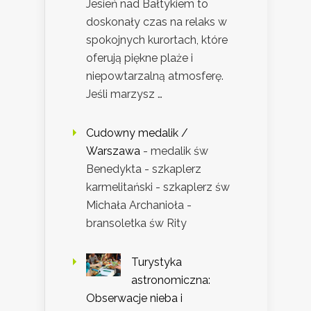
Jesień nad Bałtykiem to
doskonały czas na relaks w
spokojnych kurortach, które
oferują piękne plaże i
niepowtarzalną atmosferę.
Jeśli marzysz …
Cudowny medalik /
Warszawa
- medalik św
Benedykta - szkaplerz
karmelitański - szkaplerz św
Michała Archanioła -
bransoletka św Rity
Turystyka
astronomiczna:
Obserwacje nieba i