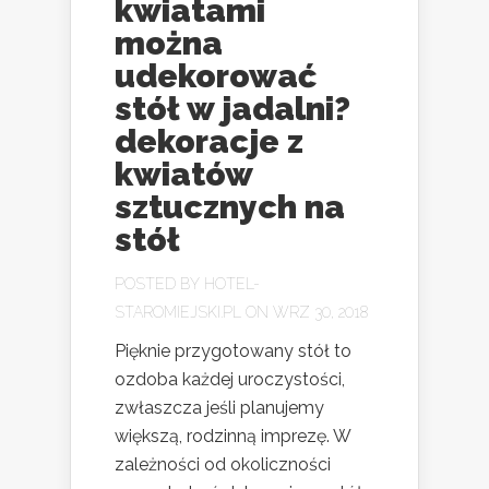
kwiatami
można
udekorować
stół w jadalni?
dekoracje z
kwiatów
sztucznych na
stół
POSTED BY
HOTEL-
STAROMIEJSKI.PL
ON WRZ 30, 2018
Pięknie przygotowany stół to
ozdoba każdej uroczystości,
zwłaszcza jeśli planujemy
większą, rodzinną imprezę. W
zależności od okoliczności