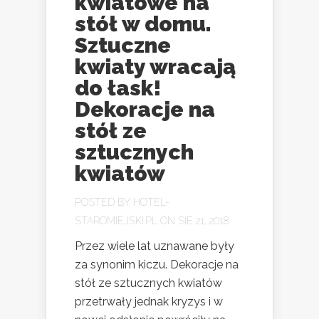
kwiatowe na
stół w domu.
Sztuczne
kwiaty wracają
do łask!
Dekoracje na
stół ze
sztucznych
kwiatów
POSTED BY
HOTEL-
STAROMIEJSKI.PL
ON SIE 21, 2018
Przez wiele lat uznawane były
za synonim kiczu. Dekoracje na
stół ze sztucznych kwiatów
przetrwały jednak kryzys i w