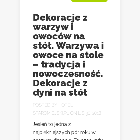
Dekoracje z
warzyw i
owoców na
stół. Warzywa i
owoce na stole
– tradycja i
nowoczesność.
Dekoracje z
dyni na stół
POSTED BY
HOTEL-
STAROMIEJSKI.PL
ON LIS 30, 2018
Jesień to jedna z
najpiękniejszych pór roku w