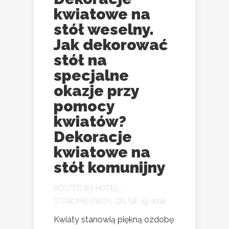
kwiatowe na
stół weselny.
Jak dekorować
stół na
specjalne
okazje przy
pomocy
kwiatów?
Dekoracje
kwiatowe na
stół komunijny
POSTED BY
HOTEL-
STAROMIEJSKI.PL
ON SIE 19, 2018
Kwiaty stanowią piękną ozdobę