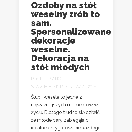
Ozdoby na stół
weselny zrób to
sam.
Spersonalizowane
dekoracje
weselne.
Dekoracja na
stół młodych
POSTED BY
HOTEL-
STAROMIEJSKI.PL
ON PAŹ 21, 2018
Ślub i wesele to jedne z
najważniejszych momentów w
życiu. Dlatego trudno się dziwić,
że młode pary zabiegają o
idealne przygotowanie każdego,