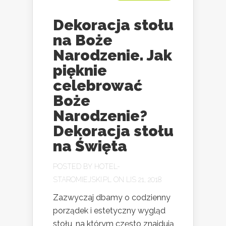
Dekoracja stołu
na Boże
Narodzenie. Jak
pięknie
celebrować
Boże
Narodzenie?
Dekoracja stołu
na Święta
POSTED BY
HOTEL-
STAROMIEJSKI.PL
ON LIS 21, 2018
Zazwyczaj dbamy o codzienny
porządek i estetyczny wygląd
stołu, na którym często znajdują