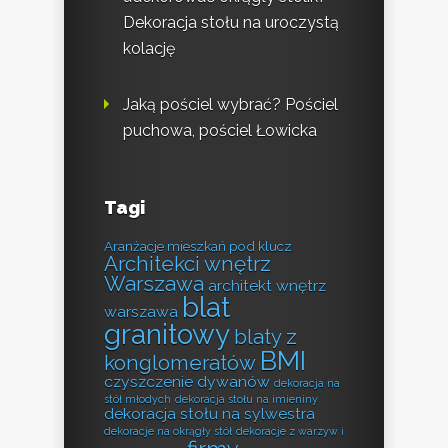
Dekoracja stołu na uroczystą
kolację
Jaką pościel wybrać? Pościel
puchowa, pościel Łowicka
Tagi
Aranżacje mieszkań pod klucz
Architekci wnętrz
Warszawa
architekt wnętrz
blat
warszawa
granitowy
blaty z
BMI
konglomeratów
czyszczenie dywanów
dekoracja na
stół młodych
dekoracja stołu na imieniny
dekoracja stołu na sylwestra
dekoracje na okrągły stół
dekoracje z warzyw i