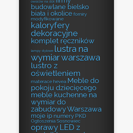
firmy
owoców na stół
budowlane bielsko
biała i okolice
forniry
modyfikowane
kaloryfery
dekoracyjne
komplet ręczników
lustra na
lampy stylowe
wymiar warszawa
lustro z
oświetleniem
Meble do
materace hevea
pokoju dziecięcego
meble kuchenne na
wymiar do
zabudowy Warszawa
moje ip
numery PKD
Ogłoszenia Sosnowiec
oprawy LED z