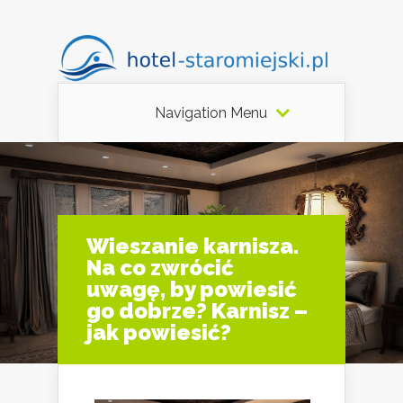
Navigation Menu
Wieszanie karnisza.
Na co zwrócić
uwagę, by powiesić
go dobrze? Karnisz –
jak powiesić?