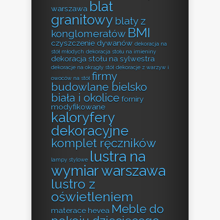
blat
warszawa
granitowy
blaty z
BMI
konglomeratów
czyszczenie dywanów
dekoracja na
stół młodych
dekoracja stołu na imieniny
dekoracja stołu na sylwestra
dekoracje na okrągły stół
dekoracje z warzyw i
firmy
owoców na stół
budowlane bielsko
biała i okolice
forniry
modyfikowane
kaloryfery
dekoracyjne
komplet ręczników
lustra na
lampy stylowe
wymiar warszawa
lustro z
oświetleniem
Meble do
materace hevea