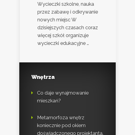
Wycieczki szkolne, nauka
przez zabawę i odkrywanie
nowych miejsc W
dzisiejszych czasach coraz
więcej szkół organizuje
wycieczki edukacyjne …
Wnętrza
Co daje wynajmowanie
mieszkań?
Metamorfoza wnętrz
koniecznie pod okiem
doświadczonego projektanta.