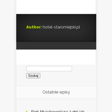
Author:
hotel-staromiejski.pl
Szukaj:
Ostatnie wpisy
Park Mużakowski na 2 dni: jak