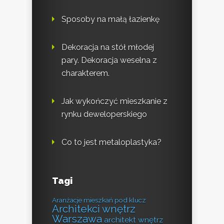
Sposoby na małą łazienkę
Dekoracja na stół młodej
pary. Dekoracja weselna z
charakterem.
Jak wykończyć mieszkanie z
rynku deweloperskiego
Co to jest metaloplastyka?
Tagi
Aranżacje mieszkań pod klucz
Architekci wnętrz
Warszawa
architekt wnętrz