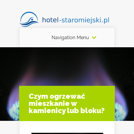
Navigation Menu
Czym ogrzewać
mieszkanie w
kamienicy lub bloku?