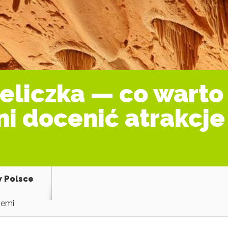
ieliczka — co warto
ni docenić atrakcje
w Polsce
iemi