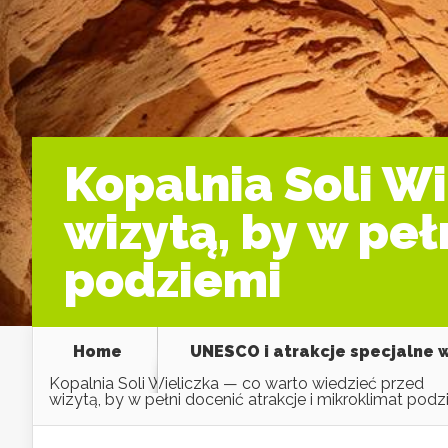
Kopalnia Soli W
wizytą, by w peł
podziemi
Home
UNESCO i atrakcje specjalne 
Kopalnia Soli Wieliczka — co warto wiedzieć przed
wizytą, by w pełni docenić atrakcje i mikroklimat podz