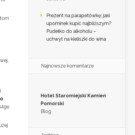
Prezent na parapetówkę: jaki
stom
upominek kupić najbliższym?
Pudełko do alkoholu –
uchwyt na kieliszki do wina
wej.
Najnowsze komentarze
i
Hotel Staromiejski Kamień
do
Pomorski
 ulgę
Blog
użej