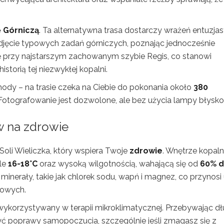
 Górniczą
. Ta alternatywna trasa dostarczy wrażeń entuzja
jęcie typowych zadań górniczych, poznając jednocześnie
ę przy najstarszym zachowanym szybie Regis, co stanowi
storią tej niezwykłej kopalni.
hody – na trasie czeka na Ciebie do pokonania około
380
 Fotografowanie jest dozwolone, ale bez użycia lampy błysko
w na zdrowie
Soli Wieliczka, który wspiera Twoje
zdrowie
. Wnętrze kopaln
ale
16-18°C
oraz wysoką wilgotnością, wahającą się od
60% 
minerały, takie jak chlorek sodu, wapń i magnez, co przynosi
howych.
 wykorzystywany w terapii mikroklimatycznej. Przebywając dł
poprawy samopoczucia, szczególnie jeśli zmagasz się z