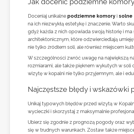
Jak docenić podziemne komory 
Doceniaj unikalne
podziemne komory
i
solne
na ich niezwykłą estetykę i znaczenie. Warto sku
gdyż każda z nich opowiada swoją historię i ma s
architektonicznym, które odzwierciedlają umieję
nie tylko źródłem soli, ale również miejscem kul
W szczególności zwróć uwagę na największą na 
rozmiarami, ale także pięknem wykutych w soli d
wizytę w kopalni nie tylko przyjemnym, ale i 
Najczęstsze błędy i wskazówki 
Unikaj typowych błędów przed wizytą w Kopalni 
wycieczki i skorzystaj z maksymalnie profesjonal
Ubierz się zgodnie z prognozą pogody oraz wy
się w trudnych warunkach. Zostaw także miejsc