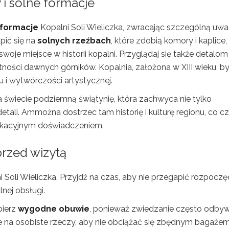
i solne formacje
 formacje
Kopalni Soli Wieliczka, zwracając szczególną uw
pić się na
solnych rzeźbach
, które zdobią komory i kaplice,
woje miejsce w historii kopalni. Przyglądaj się także detalom
tności dawnych górników. Kopalnia, założona w XIII wieku, by
tu i wytwórczości artystycznej.
świecie podziemną świątynię, która zachwyca nie tylko
etali. Ammożna dostrzec tam historię i kulturę regionu, co cz
edukacyjnym doświadczeniem.
przed wizytą
Soli Wieliczka. Przyjdź na czas, aby nie przegapić rozpoczę
nej obsługi.
bierz
wygodne obuwie
, ponieważ zwiedzanie często odby
e na osobiste rzeczy, aby nie obciążać się zbędnym bagażem