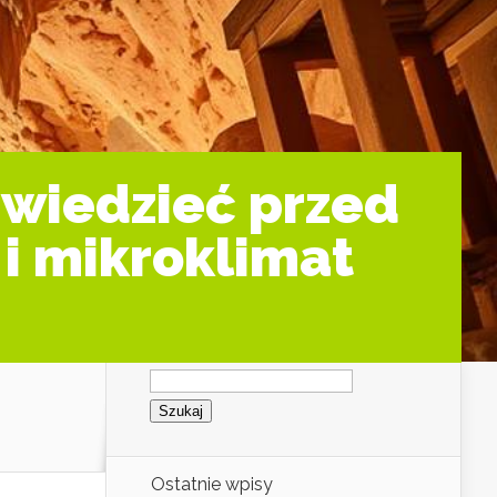
 wiedzieć przed
 i mikroklimat
Szukaj:
Ostatnie wpisy