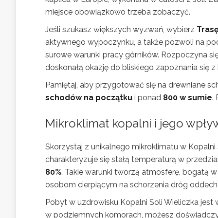
miejsce obowiązkowo trzeba zobaczyć.
Jeśli szukasz większych wyzwań, wybierz
Trasę
aktywnego wypoczynku, a także pozwoli na pod
surowe warunki pracy górników. Rozpoczyna si
doskonałą okazję do bliskiego zapoznania się z hi
Pamiętaj, aby przygotować się na drewniane sc
schodów na początku
i ponad
800 w sumie
.
Mikroklimat kopalni i jego wpły
Skorzystaj z unikalnego mikroklimatu w Kopalni 
charakteryzuje się stałą temperaturą w przedzi
80%
. Takie warunki tworzą atmosferę, bogatą w 
osobom cierpiącym na schorzenia dróg oddec
Pobyt w uzdrowisku Kopalni Soli Wieliczka jest
w podziemnych komorach, możesz doświadczyć 