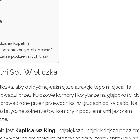
a
e
dzania kopalni?
z ograniczoną mobilnością?
zania podziemnych tras?
lni Soli Wieliczka
liczka, aby odkryć najważniejsze atrakcje tego miejsca. Ta
rowadzi przez kluczowe komory i korytarze na głębokości d
st prowadzone przez przewodnika, w grupach do 35 osób. Na
ajestatyczne solne rzeźby, komory z podziemnymi jeziorami
cze.
ia jest
Kaplica św. Kingi
, największa i najpiękniejsza podzie
achwycająca architektura oraz wspaniałe rzeźby sprawiają, że