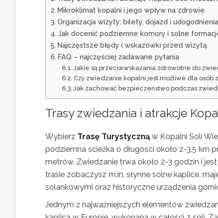
Mikroklimat kopalni i jego wpływ na zdrowie
Organizacja wizyty: bilety, dojazd i udogodnieni
Jak docenić podziemne komory i solne formacj
Najczęstsze błędy i wskazówki przed wizytą
FAQ – najczęściej zadawane pytania
Jakie są przeciwwskazania zdrowotne do zwie
Czy zwiedzanie kopalni jest możliwe dla osób 
Jak zachować bezpieczeństwo podczas zwied
Trasy zwiedzania i
atrakcje Kopa
Wybierz
Trasę Turystyczną
w Kopalni Soli Wie
podziemna ścieżka o długości około 2-3,5 km p
metrów. Zwiedzanie trwa około 2-3 godzin i je
trasie zobaczysz m.in. słynne solne kaplice, m
solankowymi oraz historyczne urządzenia górni
Jednym z najważniejszych elementów zwiedzan
kaplica w Europie, wykonana w całości z soli. Z