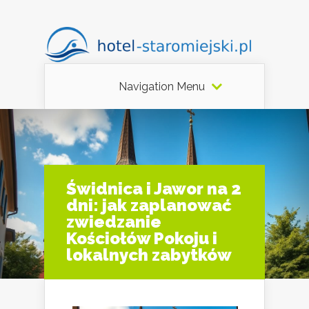
Navigation Menu
Świdnica i Jawor na 2
dni: jak zaplanować
zwiedzanie
Kościołów Pokoju i
lokalnych zabytków