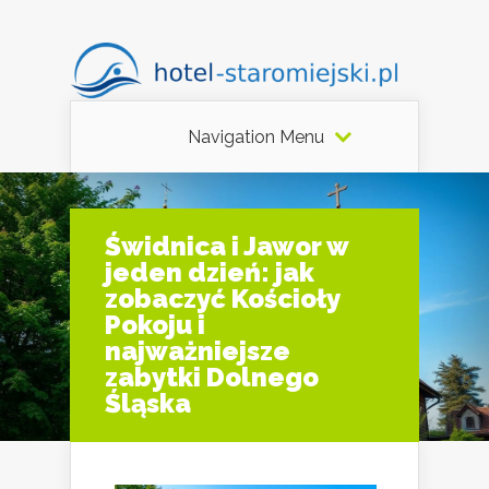
Navigation Menu
Świdnica i Jawor w
jeden dzień: jak
zobaczyć Kościoły
Pokoju i
najważniejsze
zabytki Dolnego
Śląska