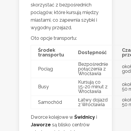
skorzystać z bezpośrednich
pociągów, które kursują między
miastami, co zapewnia szybki i
wygodny przejazd.
Oto opcje transportu:
Środek
Cza
Dostępność
transportu
prz
Bezpośrednie
okoł
Pociąg
połączenia z
god
Wrocławia
Kursują co
oko
Busy
15-20 minut z
50 
Wrocławia
Łatwy dojazd
oko
Samochód
z Wrocławia
50 
Dworce kolejowe w
Świdnicy
i
Jaworze
są blisko centrów