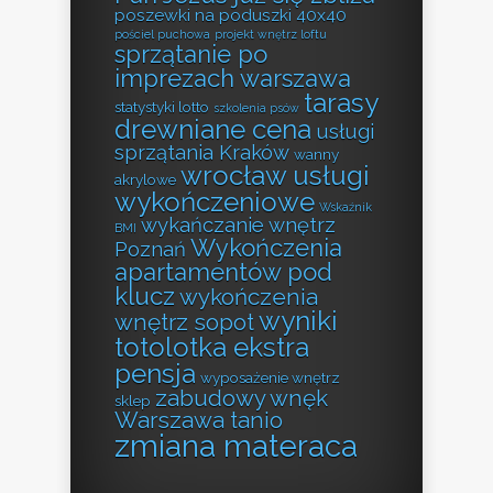
poszewki na poduszki 40x40
pościel puchowa
projekt wnętrz loftu
sprzątanie po
imprezach warszawa
tarasy
statystyki lotto
szkolenia psów
drewniane cena
usługi
sprzątania Kraków
wanny
wrocław usługi
akrylowe
wykończeniowe
Wskaźnik
wykańczanie wnętrz
BMI
Wykończenia
Poznań
apartamentów pod
klucz
wykończenia
wyniki
wnętrz sopot
totolotka ekstra
pensja
wyposażenie wnętrz
zabudowy wnęk
sklep
Warszawa tanio
zmiana materaca