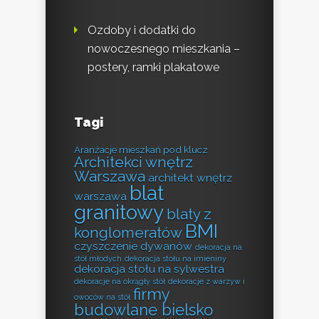
Ozdoby i dodatki do
nowoczesnego mieszkania –
postery, ramki plakatowe
Tagi
Aranżacje mieszkań pod klucz
Architekci wnętrz
Warszawa
architekt wnętrz
blat
warszawa
granitowy
blaty z
BMI
konglomeratów
czyszczenie dywanów
dekoracja na
stół młodych
dekoracja stołu na imieniny
dekoracja stołu na sylwestra
dekoracje na okrągły stół
dekoracje z warzyw i
firmy
owoców na stół
budowlane bielsko