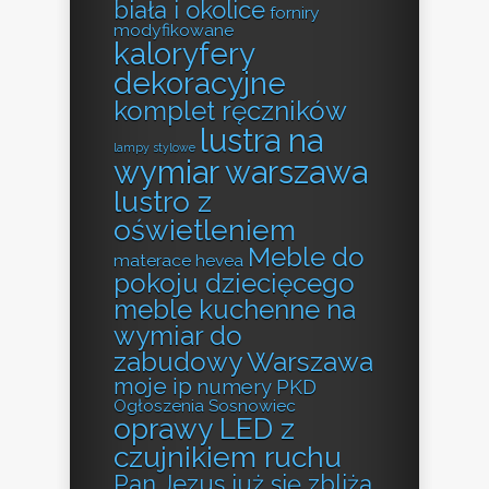
biała i okolice
forniry
modyfikowane
kaloryfery
dekoracyjne
komplet ręczników
lustra na
lampy stylowe
wymiar warszawa
lustro z
oświetleniem
Meble do
materace hevea
pokoju dziecięcego
meble kuchenne na
wymiar do
zabudowy Warszawa
moje ip
numery PKD
Ogłoszenia Sosnowiec
oprawy LED z
czujnikiem ruchu
Pan Jezus już się zbliża