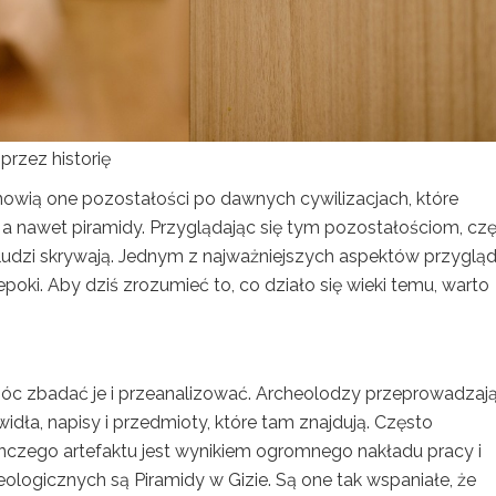
przez historię
anowią one pozostałości po dawnych cywilizacjach, które
 a nawet piramidy. Przyglądając się tym pozostałościom, cz
 ludzi skrywają. Jednym z najważniejszych aspektów przyglą
poki. Aby dziś zrozumieć to, co działo się wieki temu, warto
 móc zbadać je i przeanalizować. Archeolodzy przeprowadzaj
widła, napisy i przedmioty, które tam znajdują. Często
dynczego artefaktu jest wynikiem ogromnego nakładu pracy i
ologicznych są Piramidy w Gizie. Są one tak wspaniałe, że