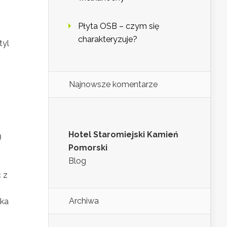
Płyta OSB – czym się
charakteryzuje?
tyl
,
Najnowsze komentarze
Hotel Staromiejski Kamień
ą
Pomorski
Blog
 z
Archiwa
yka