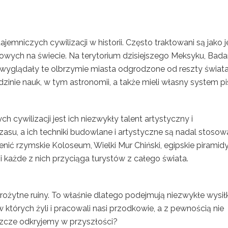
ajemniczych cywilizacji w historii. Często traktowani są jako 
rowych na świecie. Na terytorium dzisiejszego Meksyku, Bada
jak wyglądały te olbrzymie miasta odgrodzone od reszty świata
inie nauk, w tym astronomii, a także mieli własny system p
 cywilizacji jest ich niezwykły talent artystyczny i
zasu, a ich techniki budowlane i artystyczne są nadal stoso
ić rzymskie Koloseum, Wielki Mur Chiński, egipskie piramidy
 i każde z nich przyciąga turystów z całego świata.
żytne ruiny. To właśnie dlatego podejmują niezwykłe wysiłk
 których żyli i pracowali nasi przodkowie, a z pewnością nie
eszcze odkryjemy w przyszłości?