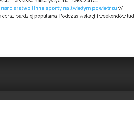
ią. Turystyka militarystyczna, zwiedzanie...
 narciarstwo i inne sporty na świeżym powietrzu
W
ię coraz bardziej popularna. Podczas wakacji i weekendów lud