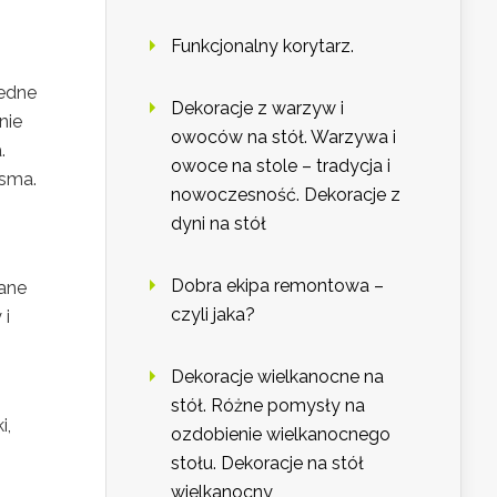
Funkcjonalny korytarz.
jedne
Dekoracje z warzyw i
nie
owoców na stół. Warzywa i
.
owoce na stole – tradycja i
isma.
nowoczesność. Dekoracje z
dyni na stół
Dobra ekipa remontowa –
wane
czyli jaka?
 i
Dekoracje wielkanocne na
stół. Różne pomysły na
i,
ozdobienie wielkanocnego
stołu. Dekoracje na stół
wielkanocny