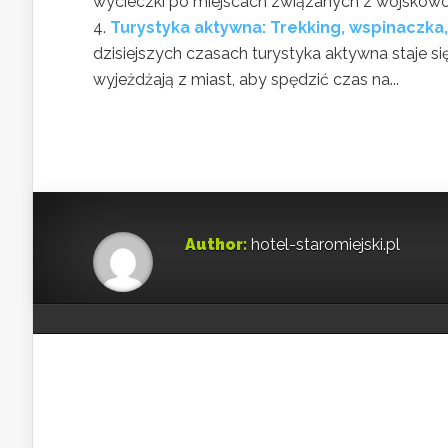
wycieczki po miejscach związanych z wojskowośc
Turystyka aktywna: Trekking, wspinaczka,
dzisiejszych czasach turystyka aktywna staje s
wyjeżdżają z miast, aby spędzić czas na...
Author:
hotel-staromiejski.pl