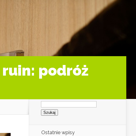
ruin: podróż
Szukaj:
Ostatnie wpisy