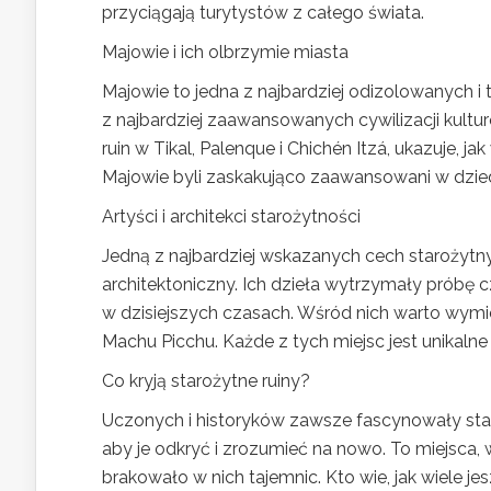
przyciągają turytystów z całego świata.
Majowie i ich olbrzymie miasta
Majowie to jedna z najbardziej odizolowanych i t
z najbardziej zaawansowanych cywilizacji kultu
ruin w Tikal, Palenque i Chichén Itzá, ukazuje, 
Majowie byli zaskakująco zaawansowani w dziedz
Artyści i architekci starożytności
Jedną z najbardziej wskazanych cech starożytnych
architektoniczny. Ich dzieła wytrzymały próbę c
w dzisiejszych czasach. Wśród nich warto wymien
Machu Picchu. Każde z tych miejsc jest unikalne
Co kryją starożytne ruiny?
Uczonych i historyków zawsze fascynowały staro
aby je odkryć i zrozumieć na nowo. To miejsca, w
brakowało w nich tajemnic. Kto wie, jak wiele j