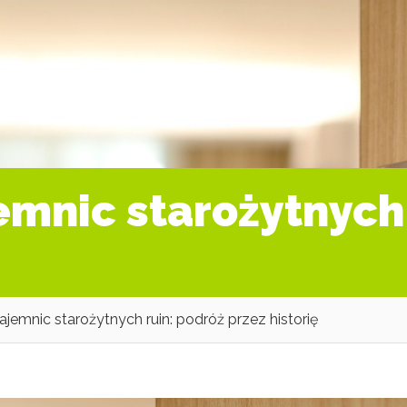
emnic starożytnych 
jemnic starożytnych ruin: podróż przez historię