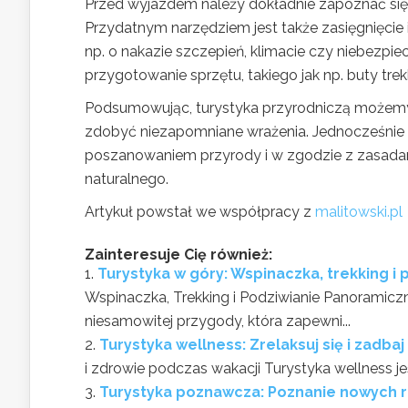
Przed wyjazdem należy dokładnie zapoznać się z
Przydatnym narzędziem jest także zasięgnięcie
np. o nakazie szczepień, klimacie czy niebezpi
przygotowanie sprzętu, takiego jak np. buty tre
Podsumowując, turystyka przyrodniczą możemy 
zdobyć niezapomniane wrażenia. Jednocześnie 
poszanowaniem przyrody i w zgodzie z zasadami
naturalnego.
Artykuł powstał we współpracy z
malitowski.pl
Zainteresuje Cię również:
Turystyka w góry: Wspinaczka, trekking 
Wspinaczka, Trekking i Podziwianie Panoramiczn
niesamowitej przygody, która zapewni...
Turystyka wellness: Zrelaksuj się i zadba
i zdrowie podczas wakacji Turystyka wellness jes
Turystyka poznawcza: Poznanie nowych r