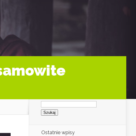
esamowite
Szukaj:
Ostatnie wpisy