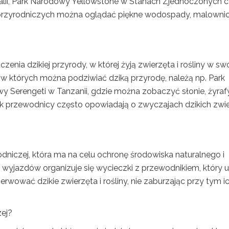
ralii, Park Narodowy Yellowstone w Stanach Zjednoczonych 
 przyrodniczych można oglądać piękne wodospady, malowni
enia dzikiej przyrody, w której żyją zwierzęta i rośliny w s
 w których można podziwiać dziką przyrodę, należą np. Park
 Serengeti w Tanzanii, gdzie można zobaczyć słonie, żyrafy
ek przewodnicy często opowiadają o zwyczajach dzikich zwi
odniczej, która ma na celu ochronę środowiska naturalnego i
 wyjazdów organizuje się wycieczki z przewodnikiem, który 
wować dzikie zwierzęta i rośliny, nie zaburzając przy tym i
zej?