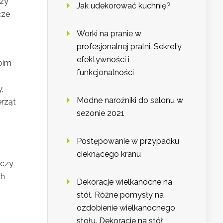
czy
Jak udekorować kuchnię?
cze
Worki na pranie w
profesjonalnej pralni. Sekrety
efektywności i
woim
funkcjonalności
,
Modne narożniki do salonu w
erząt
sezonie 2021
Postępowanie w przypadku
cieknącego kranu
uczy
ch
Dekoracje wielkanocne na
stół. Różne pomysły na
ozdobienie wielkanocnego
stołu. Dekoracje na stół