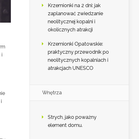
Krzemionki na 2 dni: jak
zaplanować zwiedzanie
neolitycznej kopalni i
okolicznych atrakcji
Krzemionki Opatowskie:
orm
praktyczny przewodnik po
 i
neolitycznych kopalniach i
atrakcjach UNESCO
Wnętrza
nie
i
Strych, jako poważny
element domu.