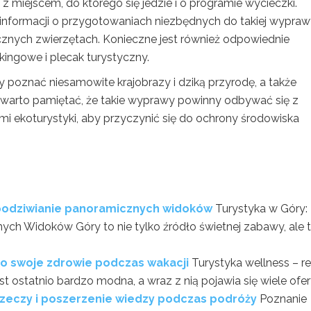
 miejscem, do którego się jedzie i o programie wycieczki.
 informacji o przygotowaniach niezbędnych do takiej wypraw
ecznych zwierzętach. Konieczne jest również odpowiednie
kkingowe i plecak turystyczny.
poznać niesamowite krajobrazy i dziką przyrodę, a także
warto pamiętać, że takie wyprawy powinny odbywać się z
 ekoturystyki, aby przyczynić się do ochrony środowiska
i podziwianie panoramicznych widoków
Turystyka w Góry:
ych Widoków Góry to nie tylko źródło świetnej zabawy, ale 
j o swoje zdrowie podczas wakacji
Turystyka wellness – re
t ostatnio bardzo modna, a wraz z nią pojawia się wiele ofert.
zeczy i poszerzenie wiedzy podczas podróży
Poznanie