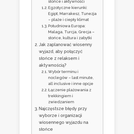
słońce i aktywności
Egzotyczne kierunki:
Egipt, Marrakesz, Tunezja
– plaże i ciepły klimat
Południowa Europa:
Malaga, Turcja, Grecja –
słońce, kultura i zabytki
Jak zaplanować wiosenny
wyjazd, aby połączyć
słońce z relaksem i
aktywnością?
Wybór terminu i
noclegów – last minute,
all inclusive i inne opcje
Łączenie plażowania z
trekkingiem i
zwiedzaniem
Najczęstsze błędy przy
wyborze i organizacji
wiosennego wyjazdu na
słońce