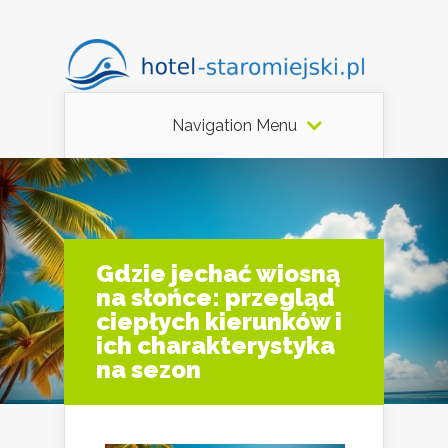
Navigation Menu
Gdzie jechać wiosną
na słońce: przegląd
ciepłych kierunków i
ich charakterystyka
na sezon