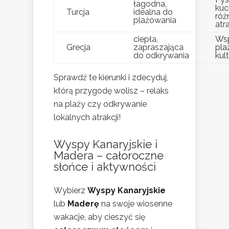
łagodna,
kuc
Turcja
idealna do
róż
plażowania
atra
ciepła,
Wsp
Grecja
zapraszająca
pla
do odkrywania
kul
Sprawdź te kierunki i zdecyduj,
którą przygodę wolisz – relaks
na plaży czy odkrywanie
lokalnych atrakcji!
Wyspy Kanaryjskie i
Madera – całoroczne
słońce i aktywności
Wybierz
Wyspy Kanaryjskie
lub
Maderę
na swoje wiosenne
wakacje, aby cieszyć się