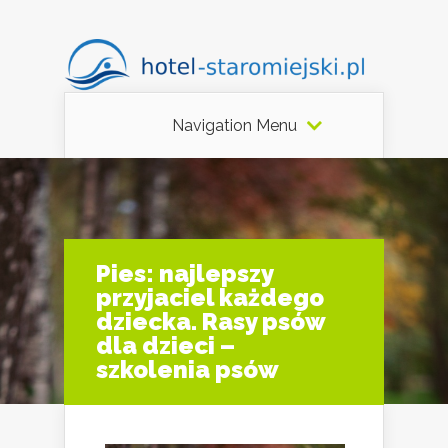
Navigation Menu
Pies: najlepszy
przyjaciel każdego
dziecka. Rasy psów
dla dzieci –
szkolenia psów