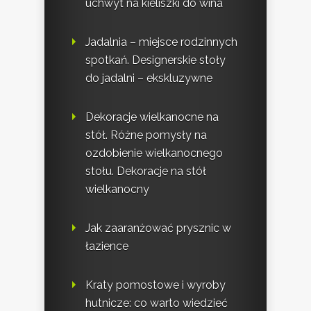
uchwyt na kieliszki do wina
Jadalnia – miejsce rodzinnych
spotkań. Designerskie stoły
do jadalni – ekskluzywne
Dekoracje wielkanocne na
stół. Różne pomysły na
ozdobienie wielkanocnego
stołu. Dekoracje na stół
wielkanocny
Jak zaaranżować prysznic w
łazience
Kraty pomostowe i wyroby
hutnicze: co warto wiedzieć