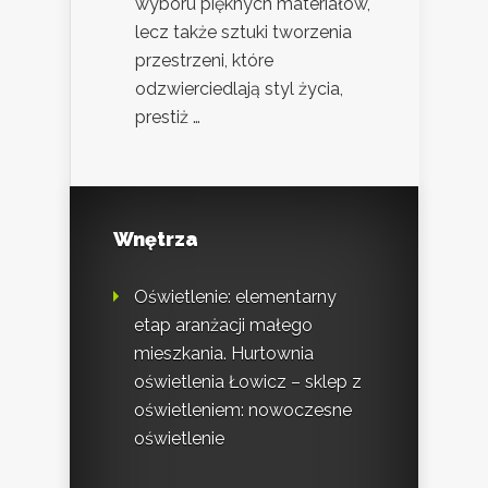
wyboru pięknych materiałów,
lecz także sztuki tworzenia
przestrzeni, które
odzwierciedlają styl życia,
prestiż …
Wnętrza
Oświetlenie: elementarny
etap aranżacji małego
mieszkania. Hurtownia
oświetlenia Łowicz – sklep z
oświetleniem: nowoczesne
oświetlenie