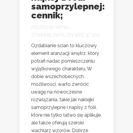
samoprzylepnej:
cennik;
POSTED BY
HOTEL-
STAROMIEJSKI.PL
ON WRZ 30, 2017
Ozdabianie ścian to kluczowy
element aranżacji wnętrz, który
potrafi nadać pomieszczeniu
wyjątkowego charakteru. W
dobie wszechobecnych
możliwości, warto zwrócić
uwagę na nowoczesne
rozwiązania, takie jak naklejki
samoprzylepne i napisy z folii,
które nie tylko łatwo się aplikuje,
ale także oferują szeroki
wachlarz wzorów. Dobrze