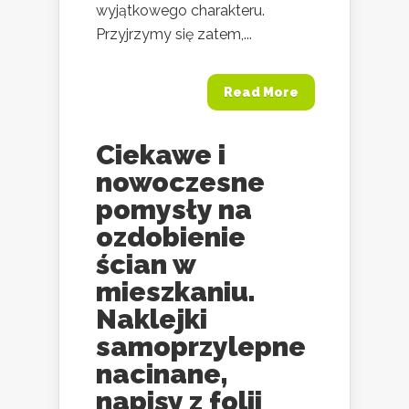
wyjątkowego charakteru.
Przyjrzymy się zatem,...
Read More
Ciekawe i
nowoczesne
pomysły na
ozdobienie
ścian w
mieszkaniu.
Naklejki
samoprzylepne
nacinane,
napisy z folii