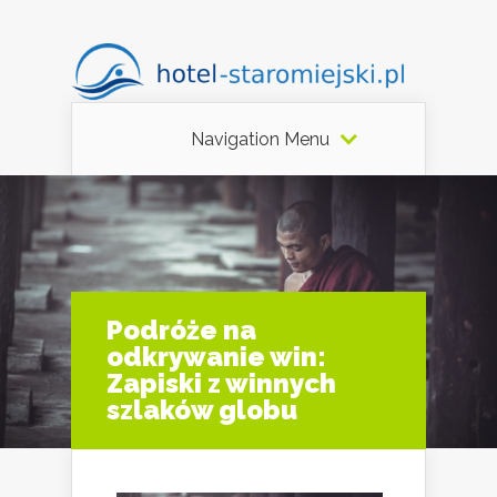
Navigation Menu
Podróże na
odkrywanie win:
Zapiski z winnych
szlaków globu