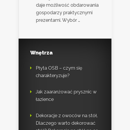
daje możliwość obdarowania
gospodarzy praktycznymi
prezentami. Wybór …
Wnętrza
Płyta OSB – czym się
charakteryzuje?
Jak zaaranżować prysznic w
łazience
Dekoracje z owoców na stół.
Dlaczego warto dekorować