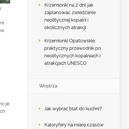
Krzemionki na 2 dni: jak
y
zaplanować zwiedzanie
neolitycznej kopalni i
mi
okolicznych atrakcji
we
Krzemionki Opatowskie:
praktyczny przewodnik po
neolitycznych kopalniach i
atrakcjach UNESCO
Wnętrza
no je
Jak wybrać blat do kuchni?
ych
Kaloryfery na miarę czasów