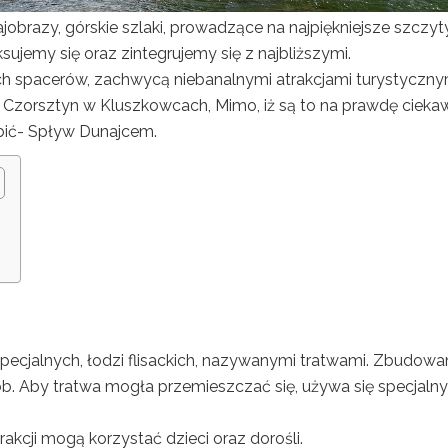
jobrazy, górskie szlaki, prowadzące na najpiękniejsze szczyt
sujemy się oraz zintegrujemy się z najbliższymi.
ich spacerów, zachwycą niebanalnymi atrakcjami turystyczny
Czorsztyn w Kluszkowcach, Mimo, iż są to na prawdę cieka
robić- Spływ Dunajcem.
pecjalnych, łodzi flisackich, nazywanymi tratwami. Zbudowa
sób. Aby tratwa mogła przemieszczać się, używa się specjaln
akcji mogą korzystać dzieci oraz dorośli.