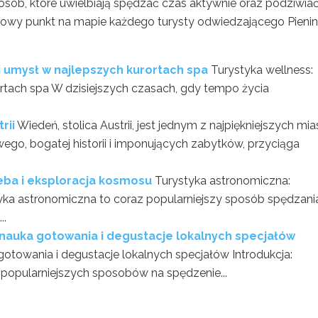
osób, które uwielbiają spędzać czas aktywnie oraz podziwia
kowy punkt na mapie każdego turysty odwiedzającego Pienin
 i umysł w najlepszych kurortach spa
Turystyka wellness:
ortach spa W dzisiejszych czasach, gdy tempo życia
rii
Wiedeń, stolica Austrii, jest jednym z najpiękniejszych mia
ego, bogatej historii i imponujących zabytków, przyciąga
eba i eksploracja kosmosu
Turystyka astronomiczna:
yka astronomiczna to coraz popularniejszy sposób spędzani
..
nauka gotowania i degustacje lokalnych specjałów
otowania i degustacje lokalnych specjałów Introdukcja:
ajpopularniejszych sposobów na spędzenie...