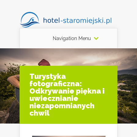
Navigation Menu
Turystyka
fotograficzna:
Odkrywanie piękna i
uwiecznianie
niezapomnianych
chwil