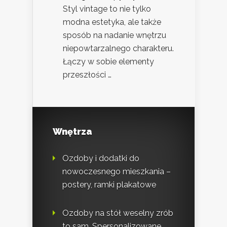
Styl vintage to nie tylko
modna estetyka, ale także
sposób na nadanie wnętrzu
niepowtarzalnego charakteru.
Łączy w sobie elementy
przeszłości …
Wnętrza
Ozdoby i dodatki do
nowoczesnego mieszkania –
postery, ramki plakatowe
Ozdoby na stół weselny zrób
to sam. Spersonalizowane