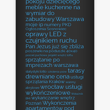
pokoju dziecięcego
meble kuchenne na
wymiar do
zabudowy Warszawa
moje ip
numery PKD
Ogłoszenia Sosnowiec
oprawy LED z
czujnikiem ruchu
Pan Jezus już się zbliża
poszewki na poduszki 40x40
pościel puchowa
projekt wnętrz loftu
sprzątanie po
imprezach warszawa
tarasy
statystyki lotto
szkolenia psów
drewniane cena
usługi
sprzątania Kraków
wanny
wrocław usługi
akrylowe
wykończeniowe
Wskaźnik
wykańczanie wnętrz
BMI
Wykończenia
Poznań
apartamentów pod