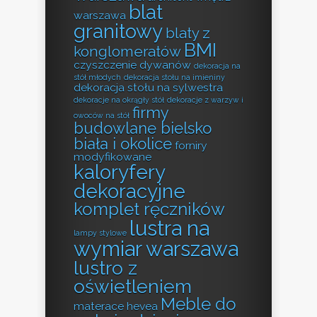
blat
warszawa
granitowy
blaty z
BMI
konglomeratów
czyszczenie dywanów
dekoracja na
stół młodych
dekoracja stołu na imieniny
dekoracja stołu na sylwestra
dekoracje na okrągły stół
dekoracje z warzyw i
firmy
owoców na stół
budowlane bielsko
biała i okolice
forniry
modyfikowane
kaloryfery
dekoracyjne
komplet ręczników
lustra na
lampy stylowe
wymiar warszawa
lustro z
oświetleniem
Meble do
materace hevea