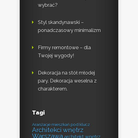
wybrać?
Styl skandynawski –
ponadczasowy minimalizm
Firmy remontowe – dla
Twojej wygody!
Dekoracja na stół młodej
pary. Dekoracja weselna z
charakterem.
Tagi
Aranżacje mieszkań pod klucz
Architekci wnętrz
Warszawa
architekt wnętrz