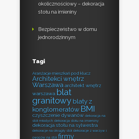
okolicznościowy – dekoracja
stołu na imieniny
Bezpieczeństwo w domu
jednorodzinnym
Tagi
Aranżacje mieszkań pod klucz
Architekci wnętrz
Warszawa
architekt wnętrz
blat
warszawa
granitowy
blaty z
BMI
konglomeratów
czyszczenie dywanów
dekoracja na
stół młodych
dekoracja stołu na imieniny
dekoracja stołu na sylwestra
dekoracje na okrągły stół
dekoracje z warzyw i
firmy
owoców na stół