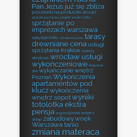
Pan Jezus już się zbliża
poszewki na poduszki 40x40
pościel puchowa
projekt wnętrz loftu
sprzątanie po
imprezach warszawa
tarasy
statystyki lotto
szkolenia psów
drewniane cena
usługi
sprzątania Kraków
wanny
wrocław usługi
akrylowe
wykończeniowe
Wskaźnik
wykańczanie wnętrz
BMI
Wykończenia
Poznań
apartamentów pod
klucz
wykończenia
wyniki
wnętrz sopot
totolotka ekstra
pensja
wyposażenie wnętrz
zabudowy wnęk
sklep
Warszawa tanio
zmiana materaca