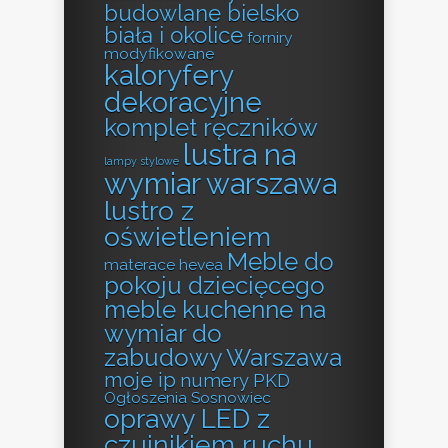
budowlane bielsko
biała i okolice
forniry
modyfikowane
kaloryfery
dekoracyjne
komplet ręczników
lustra na
lampy stylowe
wymiar warszawa
lustro z
oświetleniem
Meble do
materace hevea
pokoju dziecięcego
meble kuchenne na
wymiar do
zabudowy Warszawa
moje ip
numery PKD
Ogłoszenia Sosnowiec
oprawy LED z
czujnikiem ruchu