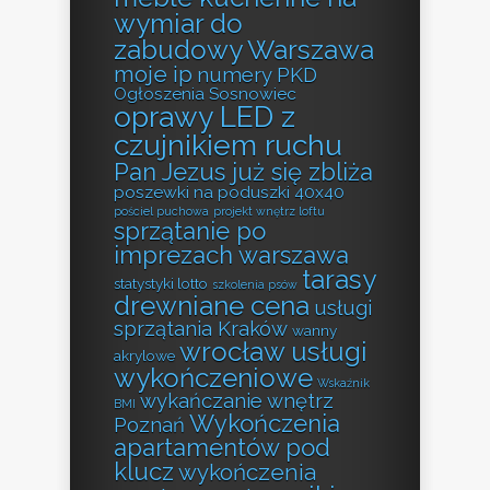
wymiar do
zabudowy Warszawa
moje ip
numery PKD
Ogłoszenia Sosnowiec
oprawy LED z
czujnikiem ruchu
Pan Jezus już się zbliża
poszewki na poduszki 40x40
pościel puchowa
projekt wnętrz loftu
sprzątanie po
imprezach warszawa
tarasy
statystyki lotto
szkolenia psów
drewniane cena
usługi
sprzątania Kraków
wanny
wrocław usługi
akrylowe
wykończeniowe
Wskaźnik
wykańczanie wnętrz
BMI
Wykończenia
Poznań
apartamentów pod
klucz
wykończenia