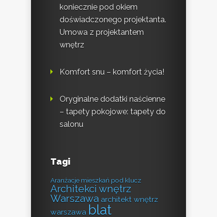
koniecznie pod okiem
doświadczonego projektanta.
Umowa z projektantem
wnętrz
Komfort snu – komfort życia!
Oryginalne dodatki naścienne
– tapety pokojowe: tapety do
salonu
Tagi
Aranżacje mieszkań pod klucz
Architekci wnętrz
Warszawa
architekt wnętrz
blat
warszawa