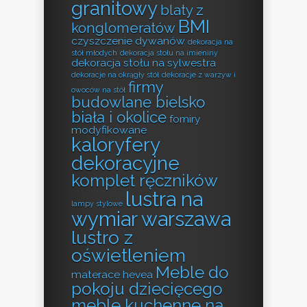
granitowy
blaty z
BMI
konglomeratów
czyszczenie dywanów
dekoracja na
stół młodych
dekoracja stołu na imieniny
dekoracja stołu na sylwestra
dekoracje na okrągły stół
dekoracje z warzyw i
firmy
owoców na stół
budowlane bielsko
biała i okolice
forniry
modyfikowane
kaloryfery
dekoracyjne
komplet ręczników
lustra na
lampy stylowe
wymiar warszawa
lustro z
oświetleniem
Meble do
materace hevea
pokoju dziecięcego
meble kuchenne na