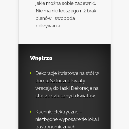
jakie można sobie zapewnić.
Nie ma nic lepszego niż brak
planów i swoboda
odkrywania …
Wnętrza
Dekoracje kwiatowe na stół w
domu. Sztuczne kwiaty
wracają do łask! Dekoracje na
stół ze sztucznych kwiatów
Kuchnie elektryczne –
niezbędne wyposażenie lokali
gastronomicznych.