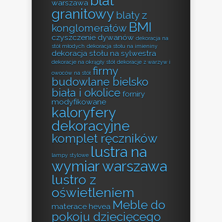
blat
warszawa
granitowy
blaty z
BMI
konglomeratów
czyszczenie dywanów
dekoracja na
stół młodych
dekoracja stołu na imieniny
dekoracja stołu na sylwestra
dekoracje na okrągły stół
dekoracje z warzyw i
firmy
owoców na stół
budowlane bielsko
biała i okolice
forniry
modyfikowane
kaloryfery
dekoracyjne
komplet ręczników
lustra na
lampy stylowe
wymiar warszawa
lustro z
oświetleniem
Meble do
materace hevea
pokoju dziecięcego