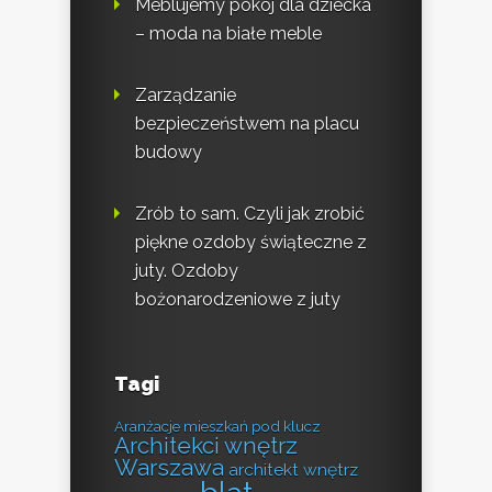
Meblujemy pokój dla dziecka
– moda na białe meble
Zarządzanie
bezpieczeństwem na placu
budowy
Zrób to sam. Czyli jak zrobić
piękne ozdoby świąteczne z
juty. Ozdoby
bożonarodzeniowe z juty
Tagi
Aranżacje mieszkań pod klucz
Architekci wnętrz
Warszawa
architekt wnętrz