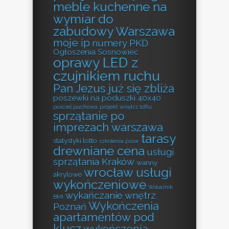
meble kuchenne na
wymiar do
zabudowy Warszawa
moje ip
numery PKD
Ogłoszenia Sosnowiec
oprawy LED z
czujnikiem ruchu
Pan Jezus już się zbliża
poszewki na poduszki 40x40
pościel puchowa
projekt wnętrz loftu
sprzątanie po
imprezach warszawa
tarasy
statystyki lotto
szkolenia psów
drewniane cena
usługi
sprzątania Kraków
wanny
wrocław usługi
akrylowe
wykończeniowe
Wskaźnik
wykańczanie wnętrz
BMI
Wykończenia
Poznań
apartamentów pod
klucz
wykończenia