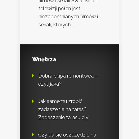
filmów i seriali Świat kina i
telewizji pełen jest
niezapomnianych filmów i
seriali, których …
Wnętrza
Dobra ekipa remontowa –
czyli jaka?
Jak samemu zrobić
zadaszenie na taras?
Zadaszenie tarasu diy
Czy da się oszczędzić na