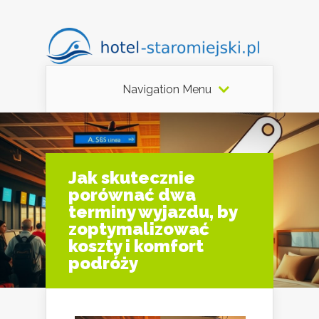
Navigation Menu
Jak skutecznie
porównać dwa
terminy wyjazdu, by
zoptymalizować
koszty i komfort
podróży