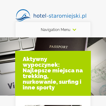
Navigation Menu
Aktywny
wypoczynek:
Najlepsze miejsca na
trekking,
nurkowanie, surfing i
inne sporty