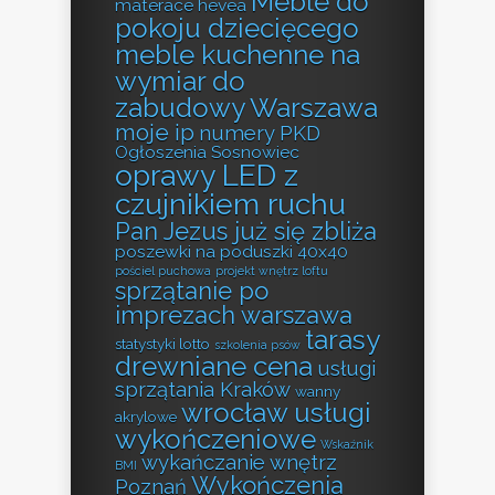
Meble do
materace hevea
pokoju dziecięcego
meble kuchenne na
wymiar do
zabudowy Warszawa
moje ip
numery PKD
Ogłoszenia Sosnowiec
oprawy LED z
czujnikiem ruchu
Pan Jezus już się zbliża
poszewki na poduszki 40x40
pościel puchowa
projekt wnętrz loftu
sprzątanie po
imprezach warszawa
tarasy
statystyki lotto
szkolenia psów
drewniane cena
usługi
sprzątania Kraków
wanny
wrocław usługi
akrylowe
wykończeniowe
Wskaźnik
wykańczanie wnętrz
BMI
Wykończenia
Poznań