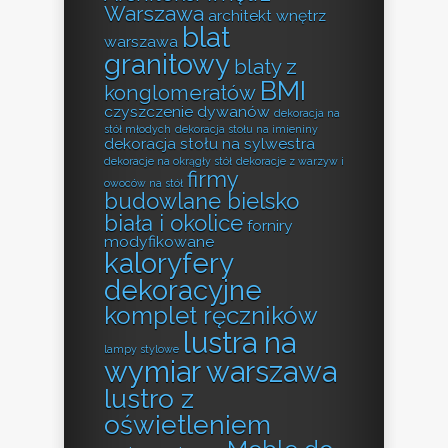
Warszawa
architekt wnętrz
blat
warszawa
granitowy
blaty z
BMI
konglomeratów
czyszczenie dywanów
dekoracja na
stół młodych
dekoracja stołu na imieniny
dekoracja stołu na sylwestra
dekoracje na okrągły stół
dekoracje z warzyw i
firmy
owoców na stół
budowlane bielsko
biała i okolice
forniry
modyfikowane
kaloryfery
dekoracyjne
komplet ręczników
lustra na
lampy stylowe
wymiar warszawa
lustro z
oświetleniem