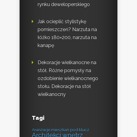
rynku deweloperskiego
Jak ocieplić stylistykę
pomieszczeń? Narzuta na
łóżko 180×200, narzuta na
kanapę
Dekoracje wielkanocne na
stół. Różne pomysły na
ozdobienie wielkanocnego
stołu. Dekoracje na stół
wielkanocny
Tagi
Aranżacje mieszkań pod klucz
Architekci wnętrz