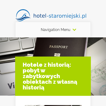
Navigation Menu
Hotele z historią:
pobyt w
zabytkowych
obiektach z własną
historią