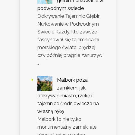
głębin: nurkowanie w
podwodnym świecie
Odkrywanie Tajemnic Głębin:
Nurkowanie w Podwodnym
Świecie Każdy, kto zawsze
fascynował się tajemnicami
morskiego świata, prędzej
czy później pragnie zanurzyć
…
Malbork poza
zamkiem: jak
odkrywać miasto, rzekę i
tajemnice średniowiecza na
własną rękę
Malbork to nie tylko
monumentalny zamek, ale
również miasto pełne