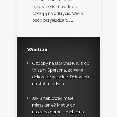
ukrytych skarbów, które
czekają na odkrycie. Wiele
osób przyjeżdża tu, …
Wnętrza
Ozdoby na stół weselny zrób
to sam. Spersonalizowane
dekoracje weselne. Dekoracja
na stół młodych
Jak umeblować małe
mieszkanie? Meble do
naszego domu – meble na