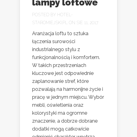
lampy loftowe
POSTED BY
HOTEL-
STAROMIEJSKI.PL
ON SIE 11, 2017
Aranżacja loftu to sztuka
łączenia surowości
industrialnego stylu z
funkcjonalnością i komfortem.
W takich przestrzeniach
kluczowe jest odpowiednie
zaplanowanie stref, które
pozwalają na harmonijne życie i
pracę w jednym miejscu. Wybór
mebli, oświetlenia oraz
kolorystyki ma ogromne
znaczenie, a dobrze dobrane
dodatki mogą całkowicie
odmienić charakter wnętrza.