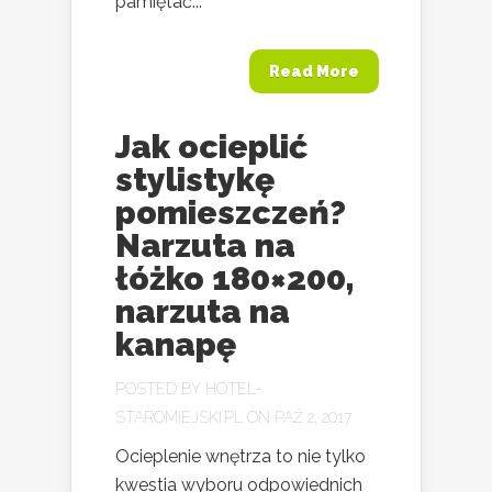
pamiętać...
Read More
Jak ocieplić
stylistykę
pomieszczeń?
Narzuta na
łóżko 180×200,
narzuta na
kanapę
POSTED BY
HOTEL-
STAROMIEJSKI.PL
ON PAŹ 2, 2017
Ocieplenie wnętrza to nie tylko
kwestia wyboru odpowiednich