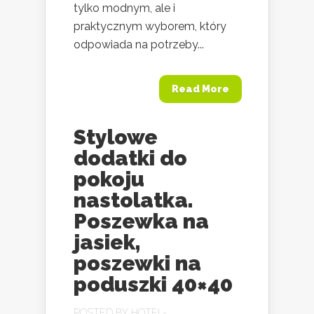
tylko modnym, ale i
praktycznym wyborem, który
odpowiada na potrzeby...
Read More
Stylowe
dodatki do
pokoju
nastolatka.
Poszewka na
jasiek,
poszewki na
poduszki 40×40
POSTED BY
HOTEL-