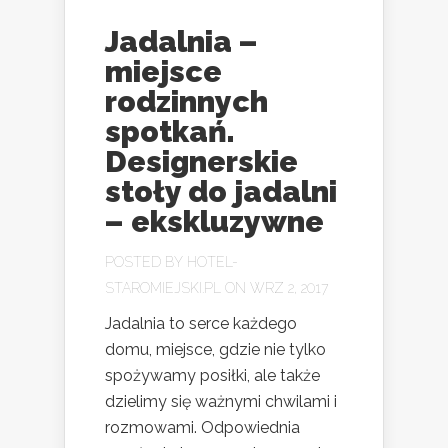
Jadalnia –
miejsce
rodzinnych
spotkań.
Designerskie
stoły do jadalni
– ekskluzywne
POSTED BY
HOTEL-
STAROMIEJSKI.PL
ON WRZ 2, 2017
Jadalnia to serce każdego
domu, miejsce, gdzie nie tylko
spożywamy posiłki, ale także
dzielimy się ważnymi chwilami i
rozmowami. Odpowiednia