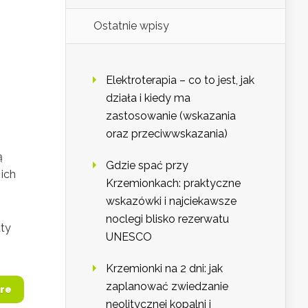
Ostatnie wpisy
Elektroterapia – co to jest, jak
działa i kiedy ma
zastosowanie (wskazania
oraz przeciwwskazania)
ą
Gdzie spać przy
ich
Krzemionkach: praktyczne
wskazówki i najciekawsze
noclegi blisko rezerwatu
aty
UNESCO
Krzemionki na 2 dni: jak
zaplanować zwiedzanie
re
neolitycznej kopalni i