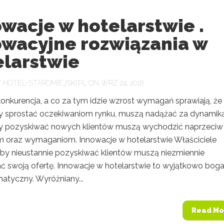
wacje w hotelarstwie .
owacyjne rozwiązania w
elarstwie
Y
HOTEL-STAROMIEJSKI.PL
ON WRZ 24, 2018
onkurencja, a co za tym idzie wzrost wymagań sprawiają, że
by sprostać oczekiwaniom rynku, muszą nadążać za dynamik
y pozyskiwać nowych klientów muszą wychodzić naprzeciw 
 oraz wymaganiom. Innowacje w hotelarstwie Właściciele
aby nieustannie pozyskiwać klientów muszą niezmiennie
ć swoją ofertę. Innowacje w hotelarstwie to wyjątkowo bog
atyczny. Wyróżniany...
Read Mo