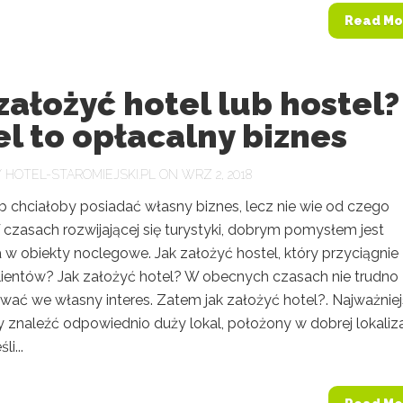
Read Mo
założyć hotel lub hostel?
l to opłacalny biznes
Y
HOTEL-STAROMIEJSKI.PL
ON WRZ 2, 2018
b chciałoby posiadać własny biznes, lecz nie wie od czego
 czasach rozwijającej się turystyki, dobrym pomysłem jest
 w obiekty noclegowe. Jak założyć hostel, który przyciągnie
klientów? Jak założyć hotel? W obecnych czasach nie trudno
wać we własny interes. Zatem jak założyć hotel?. Najważnie
by znaleźć odpowiednio duży lokal, położony w dobrej lokaliza
li...