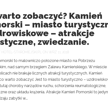
warto zobaczyć? Kamień
orski – miasto turystycz
drowiskowe – atrakcje
styczne, zwiedzanie.
Y
HOTEL-STAROMIEJSKI.PL
ON WRZ 11, 2018
morski to malowniczo położone miasto na Pobrzeżu
kim, nad samym brzegiem Zalewu Kamieńskiego. W mieście 
licach nie brakuje licznych atrakcji turystycznych. Kamień
co warto zobaczyć Jest to miasto turystyczno – uzdrowisko
 tutaj choroby narządów ruchu, schorzenia reumatologiczne,
czne oraz układu krążenia. Atrakcje Kamień Pomorski to jedy
aju zabytki w...