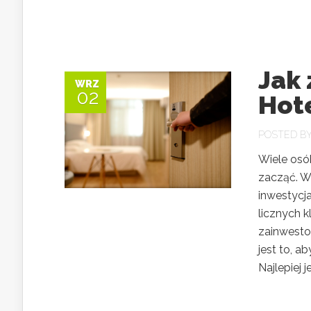
Jak 
WRZ
02
Hote
POSTED B
Wiele osó
zacząć. W
inwestycja
licznych 
zainwesto
jest to, a
Najlepiej jeś