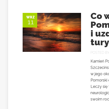
Co 
WRZ
11
Pom
i uz
tury
POSTED B
Kamień Po
Szczecińs
w jego oko
Pomorski 
Leczy się
neurologi
swoim rodz