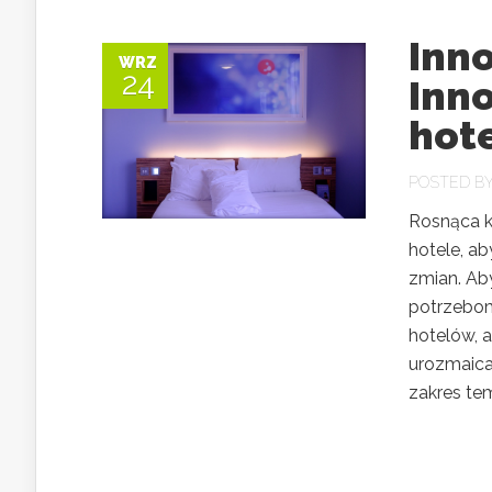
Inno
WRZ
24
Inn
hot
POSTED B
Rosnąca k
hotele, a
zmian. Ab
potrzebom
hotelów, 
urozmaica
zakres tem