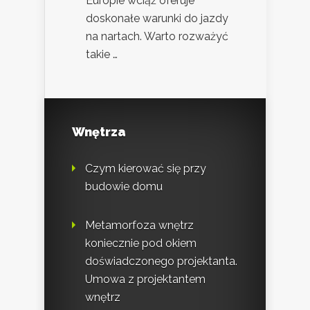
Europie wciąż oferuje
doskonałe warunki do jazdy
na nartach. Warto rozważyć
takie …
Wnętrza
Czym kierować się przy
budowie domu
Metamorfoza wnętrz
koniecznie pod okiem
doświadczonego projektanta.
Umowa z projektantem
wnętrz