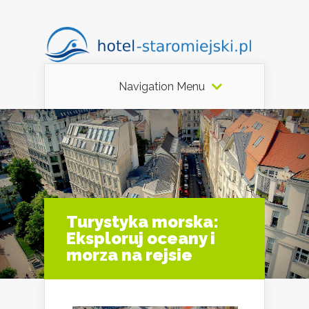
Navigation Menu
Turystyka morska:
Eksploruj oceany i
morza na rejsie